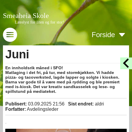
Smeaheia Skole
Lærelyst for liten og for stor!
Forside
Juni
En innholdsrik måned i SFO!
Matlaging i det fri, på tur, med stormkjøkken. Vi hadde
pizza- og tacoverksted, lagde lapper og solgte i kiosken.
Barna var gode til å være med på rydding og ble premiert
med is-kiosk. Det var kreativ sandkasselek og lese- og
spillstund på mediateket.
Publisert:
03.09.2025 21:56
Sist endret:
aldri
Forfatter:
Avdelingsleder
.