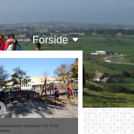
Forside
Velg seksjon
øksadresse:Solaveien 84 4316
dnes