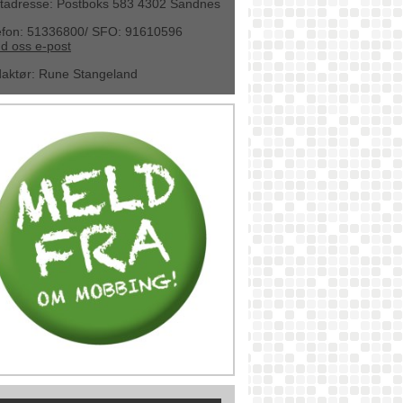
tadresse: Postboks 583 4302 Sandnes
efon: 51336800/ SFO: 91610596
d oss e-post
aktør
:
Rune Stangeland