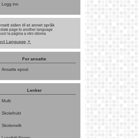
Logg inn
rsett siden til et annet språk
slate page to another language
ucir la página a otro idioma
ect Language
▼
For ansatte
Ansatte epost
Lenker
Multi
Skolefrukt
Skolemelk
Lusefritt Norge