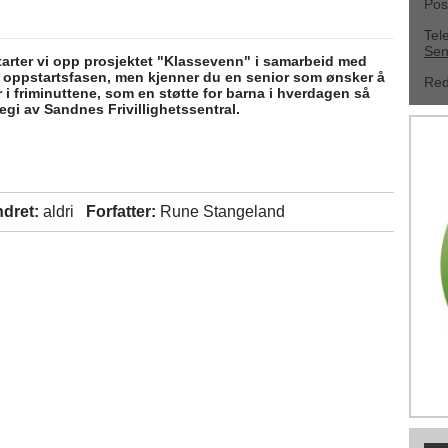
Pos
Tel
Sen
starter vi opp prosjektet "Klassevenn" i samarbeid med
r i oppstartsfasen, men kjenner du en senior som ønsker å
Red
ler i friminuttene, som en støtte for barna i hverdagen så
egi av Sandnes Frivillighetssentral.
ndret:
aldri
Forfatter:
Rune Stangeland