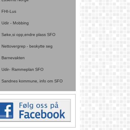
FHI-Lus
Udir - Mobbing
Søke,si opp,endre plass SFO
Nettovergrep - beskytte seg
Barnevakten
Udir- Rammeplan SFO
Sandnes kommune, info om SFO