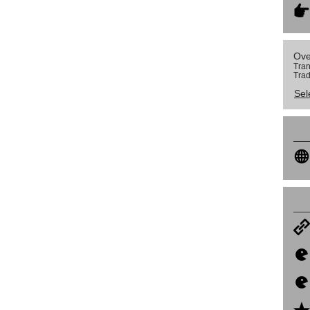
Ove
Tran
Trad
Sel