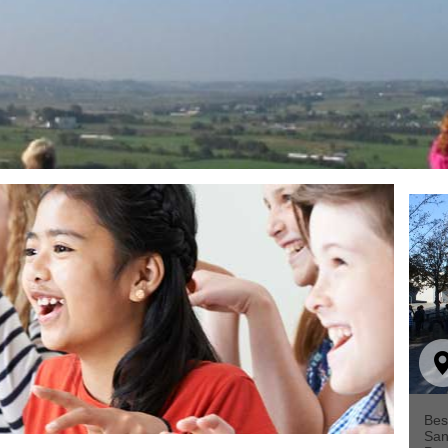
Bes
San