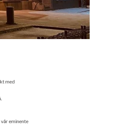
akt med
.
r vår eminente