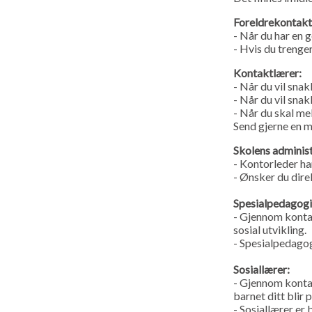
Foreldrekontakt
- Når du har en g
- Hvis du trenger
Kontaktlærer:
- Når du vil sna
- Når du vil snak
- Når du skal me
Send gjerne en m
Skolens administ
- Kontorleder ha
- Ønsker du dire
Spesialpedagogi
- Gjennom kontak
sosial utvikling.
- Spesialpedago
Sosiallærer:
- Gjennom kontak
barnet ditt blir p
- Sosiallærer er