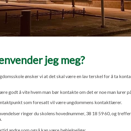
envender jeg meg?
domsskole ønsker vi at det skal være en lav terskel for å ta kont
ære godt å vite hvem man bør kontakte om det er noe man lurer på
kontaktpunkt som foresatt vil være ungdommens kontaktlærer.
nvendelser ringer du skolens hovednummer, 38 18 59 60, og treffe
.
ertid andre som også kan være behjelpelige;