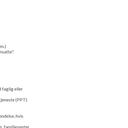
.m.)
nsatte".
faglig eller
tjeneste (PPT)
ndelse, hvis
, familiesenter