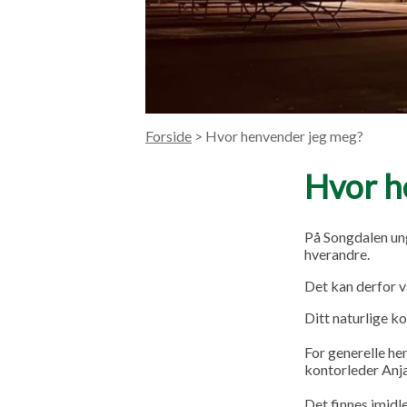
Forside
> Hvor henvender jeg meg?
Hvor h
På Songdalen ung
hverandre.
Det kan derfor v
Ditt naturlige 
For generelle he
kontorleder Anja
Det finnes imidl