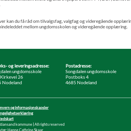
.
er kan du få råd om tilvalgsfag, valgfag og videregående opplæri
 bindeleddet mellom ungdomsskolen og videregående opplæring.
ks- og leveringsadresse:
Postadresse:
dalen ungdomsskole
Songdalen ungdomsskole
Kirkevei 26
Postboks 4
5 Nodeland
4685 Nodeland
nvern og informasjonskapsler
engelighetserklæring
tedskart
stiansand kommune | All rights reserved
tør: Hanne Cathrine Skaar