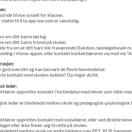
en:
od ide til noe sosialt for klassen.
 støtte til å ta opp noe som er vanskelig.
kke om ditt barns læring.
ke om ditt barns trivsel på skolen.
lde fra om at ditt barn blir fraværende (Sykdom, tannlegebesøk m
elding i Visma-appen, eller kontakt kontaktlæreren via mail via "A
rasjon:
r god oversikt og kan besvare de fleste henvendelser.
kte kontakt med skolens ledelse? Da ringer du hit.
sk leder:
tlærer opprettes kontakt i forbindelse med elever som sliter med 
gisk leder er bindeledd mellom skole og pedagogisk-psykologisk 
tlærer opprettes kontakt med sosiallærer, eller ved direkte henve
laget eller ikke finner seg til rette på skolen.
 bindeledd mellom skole og andre hjelpere som PPT, BUP, barnevern