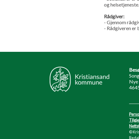
og helsetjeneste
Rådgiver:
- Gjennom rådgiv
- Rådgiveren er
Besø
Song
Nye 
464
Perso
Tilgj
Netts
© Kri
Redak