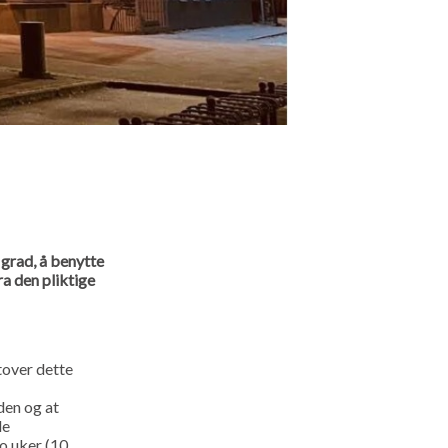
 grad, å benytte
ra den pliktige
tover dette
den og at
de
to uker (10