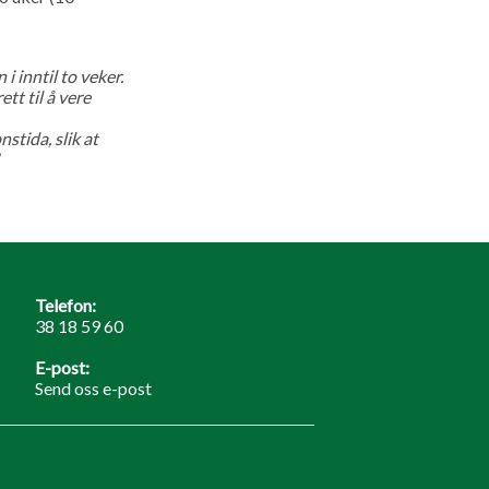
 inntil to veker.
tt til å vere
stida, slik at
Telefon:
38 18 59 60
E-post:
Send oss e-post