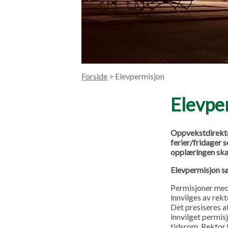
Forside
> Elevpermisjon
Elevpe
Oppvekstdirektør
ferier/fridager 
opplæringen skal
Elevpermisjon s
Permisjoner med 
innvilges av rekt
Det presiseres a
innvilget permis
tidsrom. Rektor h