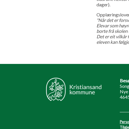
dager).
Opplæringsloven
"Når det er fors
Elevar som høyrer
borte frå skolen
Det er eit vilkår
eleven kan følgj
Besø
Song
Nye 
464
Perso
Tilgj