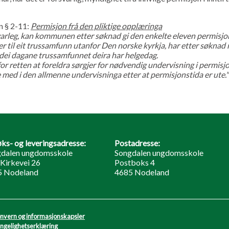
 § 2-11:
Permisjon frå den pliktige opplæringa
varleg, kan kommunen etter søknad gi den enkelte eleven permisjon i
 til eit trussamfunn utanfor Den norske kyrkja, har etter søknad re
 dei dagane trussamfunnet deira har helgedag.
 for retten at foreldra sørgjer for nødvendig undervisning i permisjon
e med i den allmenne undervisninga etter at permisjonstida er ute."
ks- og leveringsadresse:
Postadresse:
dalen ungdomsskole
Songdalen ungdomsskole
Kirkevei 26
Postboks 4
5 Nodeland
4685 Nodeland
nvern og informasjonskapsler
engelighetserklæring