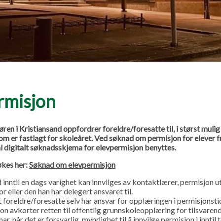
rmisjon
en i Kristiansand oppfordrer foreldre/foresatte til, i størst mulig
som er fastlagt for skoleåret. Ved søknad om permisjon for elever f
 digitalt søknadsskjema for elevpermisjon benyttes.
økes her:
Søknad om elevpermisjon
inntil en dags varighet kan innvilges av kontaktlærer, permisjon u
or eller den han har delegert ansvaret til.
t foreldre/foresatte selv har ansvar for opplæringen i permisjonsti
jon avkorter retten til offentlig grunnskoleopplæring for tilsvaren
ar, når det er forsvarlig, myndighet til å innvilge permisjon i inntil 