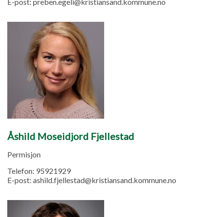
E-post:
preben.egeli@kristiansand.kommune.no
Åshild Moseidjord Fjellestad
Permisjon
Telefon:
95921929
E-post:
ashild.fjellestad@kristiansand.kommune.no