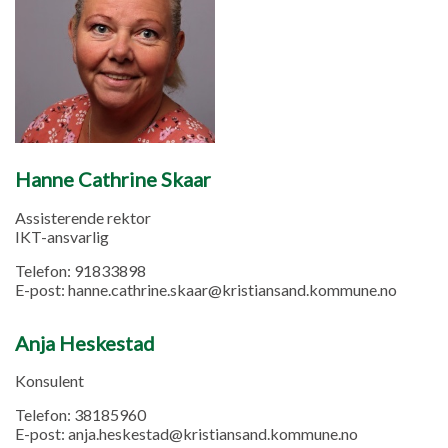
Hanne Cathrine Skaar
Assisterende rektor
IKT-ansvarlig
Telefon:
91833898
E-post:
hanne.cathrine.skaar@kristiansand.kommune.no
Anja Heskestad
Konsulent
Telefon:
38185960
E-post:
anja.heskestad@kristiansand.kommune.no