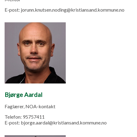
E-post:
jorunn.knutsen.noding@kristiansand.kommune.no
Bjørge Aardal
Faglærer, NOA-kontakt
Telefon:
95757411
E-post:
bjorge.aardal@kristiansand.kommune.no