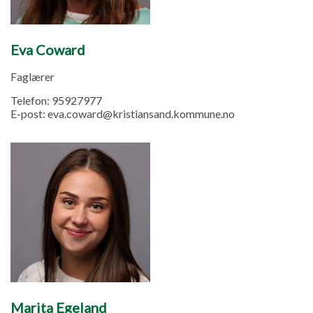
Eva Coward
Faglærer
Telefon:
95927977
E-post:
eva.coward@kristiansand.kommune.no
Marita Egeland