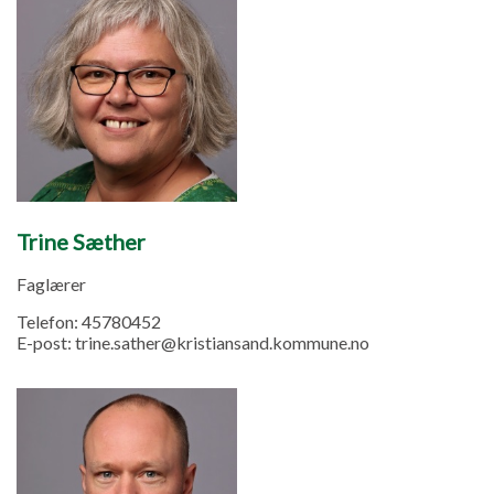
Trine Sæther
Faglærer
Telefon:
45780452
E-post:
trine.sather@kristiansand.kommune.no