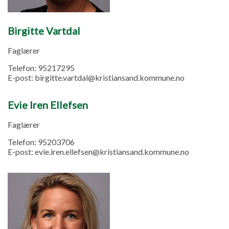
Birgitte Vartdal
Faglærer
Telefon:
95217295
E-post:
birgitte.vartdal@kristiansand.kommune.no
Evie Iren Ellefsen
Faglærer
Telefon:
95203706
E-post:
evie.iren.ellefsen@kristiansand.kommune.no