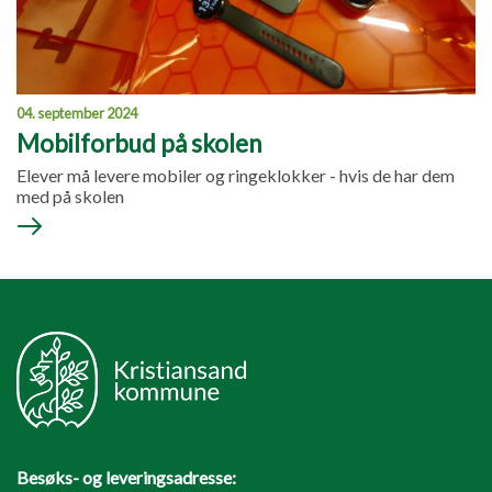
04. september 2024
Mobilforbud på skolen
Elever må levere mobiler og ringeklokker - hvis de har dem
med på skolen
Besøks- og leveringsadresse: