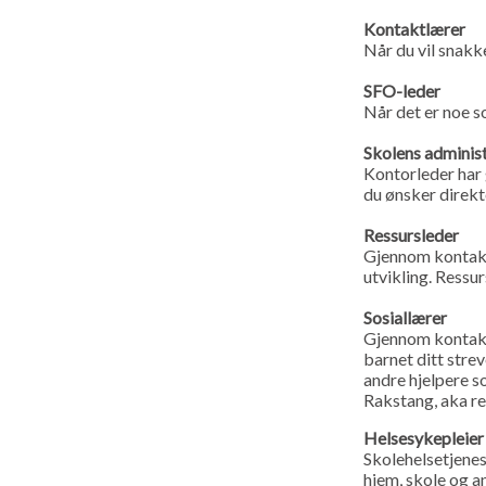
Kontaktlærer
Når du vil snakk
SFO-leder
Når det er noe s
Skolens adminis
Kontorleder har
du ønsker direkt
Ressursleder
Gjennom kontaktl
utvikling. Ress
Sosiallærer
Gjennom kontaktl
barnet ditt strev
andre hjelpere s
Rakstang, aka re
Helsesykepleier
Skolehelsetjene
hjem, skole og a