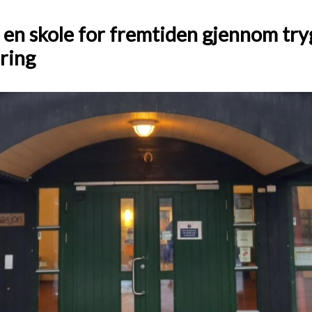
- en skole for fremtiden gjennom try
æring