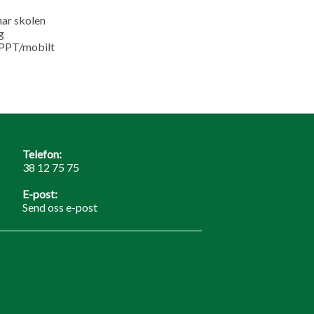
har skolen
g
 (PPT/mobilt
Telefon:
38 12 75 75
E-post:
Send oss e-post