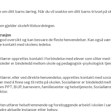
e om ditt barns læring. Når du vil snakke om ditt barns trivsel på s
om gjelder skolefritidsordningen.
trasjon
 god oversikt og kan besvare de fleste henvendelser. Kan også væ
e kontakt med skolens ledelse.
ærer opprettes kontakt i forbindelse med elever som sliter med fa
ursleder er bindeledd mellom skole og pedagogisk-psykologisk tje
ærer, eller ved direkte henvendelse, opprettes kontakt med sosia
er med å finne seg til rette på skolen. Sosiallærer er bindeledd me
om PPT, BUP, barnevern, familiesenter og helsetjeneste. Sosiallære
ktor.
sten utfører helsefremmende og forebyggende arbeid i skolen i s
ndre aktuelle instanser etter behov.