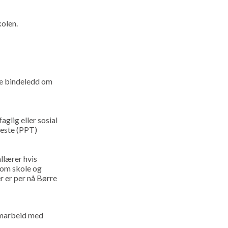
kolen.
re bindeledd om
glig eller sosial
neste (PPT)
llærer hvis
llom skole og
r er per nå Børre
amarbeid med