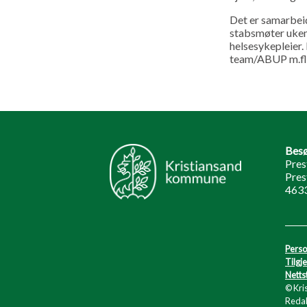
Det er samarbeid
stabsmøter ukent
helsesykepleier.
team/ABUP m.fl.)
Besø
Pres
Pres
4633
Perso
Tilgj
Netts
© Kri
Redak