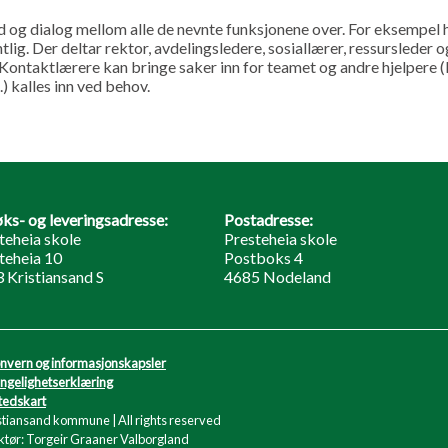
 og dialog mellom alle de nevnte funksjonene over. For eksempel 
lig. Der deltar rektor, avdelingsledere, sosiallærer, ressursleder o
 Kontaktlærere kan bringe saker inn for teamet og andre hjelpere
 kalles inn ved behov.
ks- og leveringsadresse:
Postadresse:
teheia skole
Presteheia skole
teheia 10
Postboks 4
 Kristiansand S
4685 Nodeland
nvern og informasjonskapsler
engelighetserklæring
tedskart
stiansand kommune | All rights reserved
tør: Torgeir Graaner Valborgland