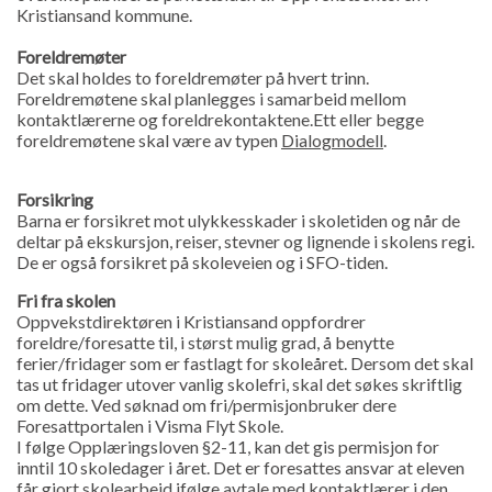
Kristiansand kommune.
Foreldremøter
Det skal holdes to foreldremøter på hvert trinn.
Foreldremøtene skal planlegges i samarbeid mellom
kontaktlærerne og foreldrekontaktene.Ett eller begge
foreldremøtene skal være av typen
Dialogmodell
.
Forsikring
Barna er forsikret mot ulykkesskader i skoletiden og når de
deltar på ekskursjon, reiser, stevner og lignende i skolens regi.
De er også forsikret på skoleveien og i SFO-tiden.
Fri fra skolen
Oppvekstdirektøren i Kristiansand oppfordrer
foreldre/foresatte til, i størst mulig grad, å benytte
ferier/fridager som er fastlagt for skoleåret. Dersom det skal
tas ut fridager utover vanlig skolefri, skal det søkes skriftlig
om dette. Ved søknad om fri/permisjonbruker dere
Foresattportalen i Visma Flyt Skole.
I følge Opplæringsloven §2-11, kan det gis permisjon for
inntil 10 skoledager i året. Det er foresattes ansvar at eleven
får gjort skolearbeid ifølge avtale med kontaktlærer i den