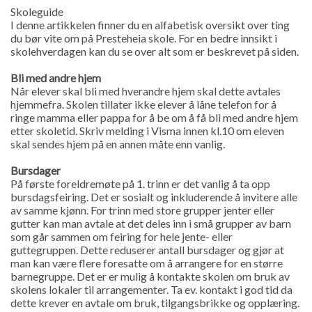
Skoleguide
I denne artikkelen finner du en alfabetisk oversikt over ting
du bør vite om på Presteheia skole. For en bedre innsikt i
skolehverdagen kan du se over alt som er beskrevet på siden.
Bli med andre hjem
Når elever skal bli med hverandre hjem skal dette avtales
hjemmefra. Skolen tillater ikke elever å låne telefon for å
ringe mamma eller pappa for å be om å få bli med andre hjem
etter skoletid. Skriv melding i Visma innen kl.10 om eleven
skal sendes hjem på en annen måte enn vanlig.
Bursdager
På første foreldremøte på 1. trinn er det vanlig å ta opp
bursdagsfeiring. Det er sosialt og inkluderende å invitere alle
av samme kjønn. For trinn med store grupper jenter eller
gutter kan man avtale at det deles inn i små grupper av barn
som går sammen om feiring for hele jente- eller
guttegruppen. Dette reduserer antall bursdager og gjør at
man kan være flere foresatte om å arrangere for en større
barnegruppe. Det er er mulig å kontakte skolen om bruk av
skolens lokaler til arrangementer. Ta ev. kontakt i god tid da
dette krever en avtale om bruk, tilgangsbrikke og opplæring.