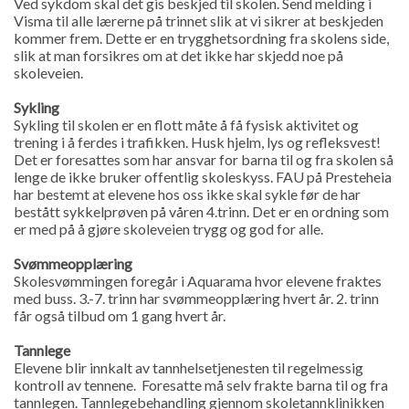
Ved sykdom skal det gis beskjed til skolen. Send melding i
Visma til alle lærerne på trinnet slik at vi sikrer at beskjeden
kommer frem. Dette er en trygghetsordning fra skolens side,
slik at man forsikres om at det ikke har skjedd noe på
skoleveien.
Sykling
Sykling til skolen er en flott måte å få fysisk aktivitet og
trening i å ferdes i trafikken. Husk hjelm, lys og refleksvest!
Det er foresattes som har ansvar for barna til og fra skolen så
lenge de ikke bruker offentlig skoleskyss. FAU på Presteheia
har bestemt at elevene hos oss ikke skal sykle før de har
bestått sykkelprøven på våren 4.trinn. Det er en ordning som
er med på å gjøre skoleveien trygg og god for alle.
Svømmeopplæring
Skolesvømmingen foregår i Aquarama hvor elevene fraktes
med buss. 3.-7. trinn har svømmeopplæring hvert år. 2. trinn
får også tilbud om 1 gang hvert år.
Tannlege
Elevene blir innkalt av tannhelsetjenesten til regelmessig
kontroll av tennene. Foresatte må selv frakte barna til og fra
tannlegen. Tannlegebehandling gjennom skoletannklinikken