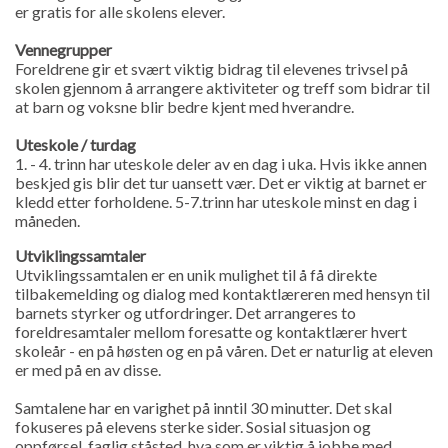
er gratis for alle skolens elever.
Vennegrupper
Foreldrene gir et svært viktig bidrag til elevenes trivsel på
skolen gjennom å arrangere aktiviteter og treff som bidrar til
at barn og voksne blir bedre kjent med hverandre.
Uteskole / turdag
1. - 4. trinn har uteskole deler av en dag i uka. Hvis ikke annen
beskjed gis blir det tur uansett vær. Det er viktig at barnet er
kledd etter forholdene. 5-7.trinn har uteskole minst en dag i
måneden.
Utviklingssamtaler
Utviklingssamtalen er en unik mulighet til å få direkte
tilbakemelding og dialog med kontaktlæreren med hensyn til
barnets styrker og utfordringer. Det arrangeres to
foreldresamtaler mellom foresatte og kontaktlærer hvert
skoleår - en på høsten og en på våren. Det er naturlig at eleven
er med på en av disse.
Samtalene har en varighet på inntil 30 minutter. Det skal
fokuseres på elevens sterke sider. Sosial situasjon og
oppførsel, faglig ståsted, hva som er viktig å jobbe med