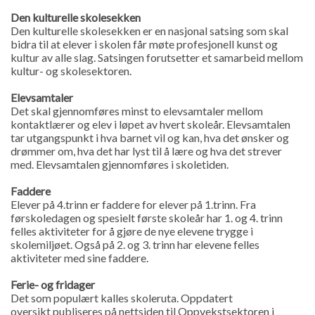
Den kulturelle skolesekken
Den kulturelle skolesekken er en nasjonal satsing som skal
bidra til at elever i skolen får møte profesjonell kunst og
kultur av alle slag. Satsingen forutsetter et samarbeid mellom
kultur- og skolesektoren.
Elevsamtaler
Det skal gjennomføres minst to elevsamtaler mellom
kontaktlærer og elev i løpet av hvert skoleår. Elevsamtalen
tar utgangspunkt i hva barnet vil og kan, hva det ønsker og
drømmer om, hva det har lyst til å lære og hva det strever
med. Elevsamtalen gjennomføres i skoletiden.
Faddere
Elever på 4.trinn er faddere for elever på 1.trinn. Fra
førskoledagen og spesielt første skoleår har 1. og 4. trinn
felles aktiviteter for å gjøre de nye elevene trygge i
skolemiljøet. Også på 2. og 3. trinn har elevene felles
aktiviteter med sine faddere.
Ferie- og fridager
Det som populært kalles skoleruta. Oppdatert
oversikt publiseres på nettsiden til Oppvekstsektoren i