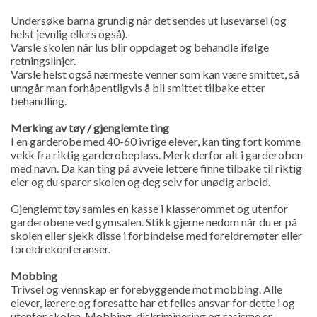
Undersøke barna grundig når det sendes ut lusevarsel (og
helst jevnlig ellers også).
Varsle skolen når lus blir oppdaget og behandle ifølge
retningslinjer.
Varsle helst også nærmeste venner som kan være smittet, så
unngår man forhåpentligvis å bli smittet tilbake etter
behandling.
Merking av tøy / gjenglemte ting
I en garderobe med 40-60 ivrige elever, kan ting fort komme
vekk fra riktig garderobeplass. Merk derfor alt i garderoben
med navn. Da kan ting på avveie lettere finne tilbake til riktig
eier og du sparer skolen og deg selv for unødig arbeid.
Gjenglemt tøy samles en kasse i klasserommet og utenfor
garderobene ved gymsalen. Stikk gjerne nedom når du er på
skolen eller sjekk disse i forbindelse med foreldremøter eller
foreldrekonferanser.
Mobbing
Trivsel og vennskap er forebyggende mot mobbing. Alle
elever, lærere og foresatte har et felles ansvar for dette i og
utenfor skolen. Mobbing, diskriminering og rasisme er