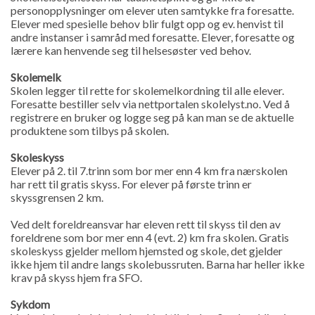
personopplysninger om elever uten samtykke fra foresatte.
Elever med spesielle behov blir fulgt opp og ev. henvist til
andre instanser i samråd med foresatte. Elever, foresatte og
lærere kan henvende seg til helsesøster ved behov.
Skolemelk
Skolen legger til rette for skolemelkordning til alle elever.
Foresatte bestiller selv via nettportalen skolelyst.no. Ved å
registrere en bruker og logge seg på kan man se de aktuelle
produktene som tilbys på skolen.
Skoleskyss
Elever på 2. til 7.trinn som bor mer enn 4 km fra nærskolen
har rett til gratis skyss. For elever på første trinn er
skyssgrensen 2 km.
Ved delt foreldreansvar har eleven rett til skyss til den av
foreldrene som bor mer enn 4 (evt. 2) km fra skolen. Gratis
skoleskyss gjelder mellom hjemsted og skole, det gjelder
ikke hjem til andre langs skolebussruten. Barna har heller ikke
krav på skyss hjem fra SFO.
Sykdom