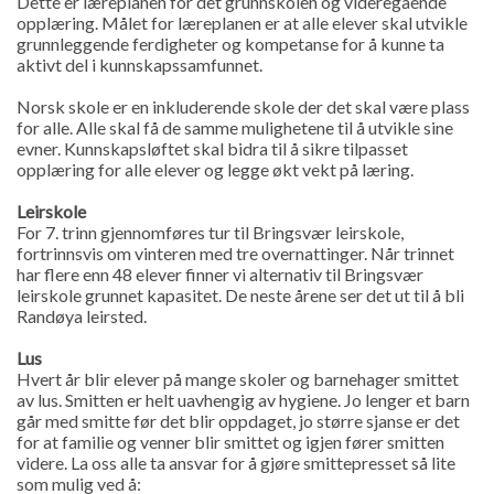
Dette er læreplanen for det grunnskolen og videregående
opplæring. Målet for læreplanen er at alle elever skal utvikle
grunnleggende ferdigheter og kompetanse for å kunne ta
aktivt del i kunnskapssamfunnet.
Norsk skole er en inkluderende skole der det skal være plass
for alle. Alle skal få de samme mulighetene til å utvikle sine
evner. Kunnskapsløftet skal bidra til å sikre tilpasset
opplæring for alle elever og legge økt vekt på læring.
Leirskole
For 7. trinn gjennomføres tur til Bringsvær leirskole,
fortrinnsvis om vinteren med tre overnattinger. Når trinnet
har flere enn 48 elever finner vi alternativ til Bringsvær
leirskole grunnet kapasitet. De neste årene ser det ut til å bli
Randøya leirsted.
Lus
Hvert år blir elever på mange skoler og barnehager smittet
av lus. Smitten er helt uavhengig av hygiene. Jo lenger et barn
går med smitte før det blir oppdaget, jo større sjanse er det
for at familie og venner blir smittet og igjen fører smitten
videre. La oss alle ta ansvar for å gjøre smittepresset så lite
som mulig ved å: