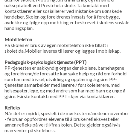
uakseptabelt ved Presteheia skole. Ta kontakt med
kontaktlærer eller sosiallærer ved mistanke om uønskede
hendelser. Skolen og foreldrenes innsats for å forebygge,
avdekke og følge opp mobbing er beskrevet i skolens sosiale
handlingsplan.
Mobiltelefon
På skolen er bruk av egen mobiltelefon ikke tillatt i
skoletida.Mobiler leveres til lærer og legges i mobilskap.
Pedagogisk-psykologisk tjeneste (PPT)
PP-tjenesten er sakkyndig organ der skolene, barnehagene
og foreldrene/de foresatte kan søke hjelp og råd om forhold
som har med trivsel, utvikling og opplæring å gjøre. PP-
tjenesten samarbeider med lærere / førskolelærere, med
helsesøster, lege, og med andre som har med barn og unge å
gjøre. Første kontakt med PPT skjer via kontaktlærer.
Refleks
Når det er mørkt, spesielt i de mørkeste månedene november
- februar, oppfordres elevene til å bruke refleksvest eller
annen refleks på vei til/fra skolen. Dette gjelder også hvis
man venter på skolebuss.