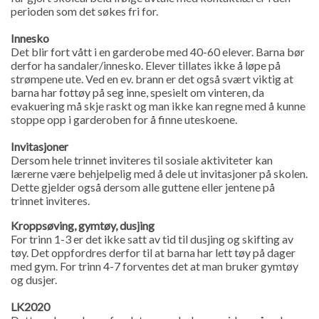
perioden som det søkes fri for.
Innesko
Det blir fort vått i en garderobe med 40-60 elever. Barna bør
derfor ha sandaler/innesko. Elever tillates ikke å løpe på
strømpene ute. Ved en ev. brann er det også svært viktig at
barna har fottøy på seg inne, spesielt om vinteren, da
evakuering må skje raskt og man ikke kan regne med å kunne
stoppe opp i garderoben for å finne uteskoene.
Invitasjoner
Dersom hele trinnet inviteres til sosiale aktiviteter kan
lærerne være behjelpelig med å dele ut invitasjoner på skolen.
Dette gjelder også dersom alle guttene eller jentene på
trinnet inviteres.
Kroppsøving, gymtøy, dusjing
For trinn 1-3 er det ikke satt av tid til dusjing og skifting av
tøy. Det oppfordres derfor til at barna har lett tøy på dager
med gym. For trinn 4-7 forventes det at man bruker gymtøy
og dusjer.
LK2020