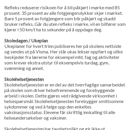
Refleks reduserer risikoen for å bli påkjørt i mørke med 85
prosent. 35 prosent av alle fotgjengerulykker skjer i mørket.
Bare 5 prosent av fotgjengere som blir påkjørt og skadd
bruker refleks. Går du uten refleks i mørke, vil en bilfører som
kjører i 50 km/t ha to sekunder på å oppdage deg.
Skoledagen / Ukeplan
Ukeplaner for hvert trinn publiseres her på skolens nettside
og sendes ut på Visma. Her står ukas lekser oppført og ulike
beskjeder fra lærerne for eksempel mht. fag og aktiviteter
som krever ekstra utstyr til eksempelvis turdag, gym,
svømming og annet.
Skolehelsetjenesten
Skolehelsetjenesten er en del av det tverrfaglige samarbeidet
på skolen som driver helsefremmende og forebyggende
arbeid i skolen. Dette gjøres ved rådgivende virksomhet i
helsespørsmål. Skolehelsetjenesten forebygger smittsomme
sykdommer og ved å følge opp den enkeltes
vaksinasjonsstatus. Elevene får skriftlig innkalling til alle
helseundersøkelser og vaksiner.
Skolehelsetjenesten har taushetsplikt og gir ikke ut