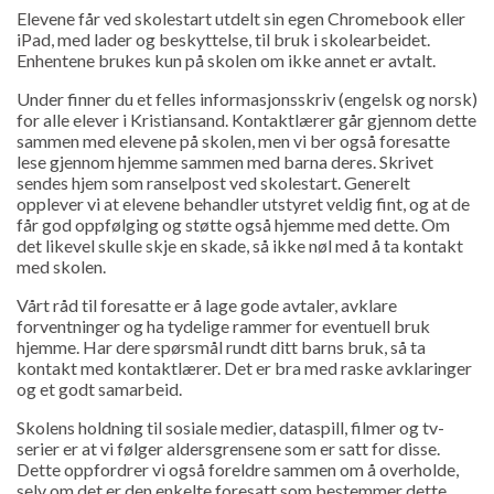
Elevene får ved skolestart utdelt sin egen Chromebook eller
iPad, med lader og beskyttelse, til bruk i skolearbeidet.
Enhentene brukes kun på skolen om ikke annet er avtalt.
Under finner du et felles informasjonsskriv (engelsk og norsk)
for alle elever i Kristiansand. Kontaktlærer går gjennom dette
sammen med elevene på skolen, men vi ber også foresatte
lese gjennom hjemme sammen med barna deres. Skrivet
sendes hjem som ranselpost ved skolestart. Generelt
opplever vi at elevene behandler utstyret veldig fint, og at de
får god oppfølging og støtte også hjemme med dette. Om
det likevel skulle skje en skade, så ikke nøl med å ta kontakt
med skolen.
Vårt råd til foresatte er å lage gode avtaler, avklare
forventninger og ha tydelige rammer for eventuell bruk
hjemme. Har dere spørsmål rundt ditt barns bruk, så ta
kontakt med kontaktlærer. Det er bra med raske avklaringer
og et godt samarbeid.
Skolens holdning til sosiale medier, dataspill, filmer og tv-
serier er at vi følger aldersgrensene som er satt for disse.
Dette oppfordrer vi også foreldre sammen om å overholde,
selv om det er den enkelte foresatt som bestemmer dette.