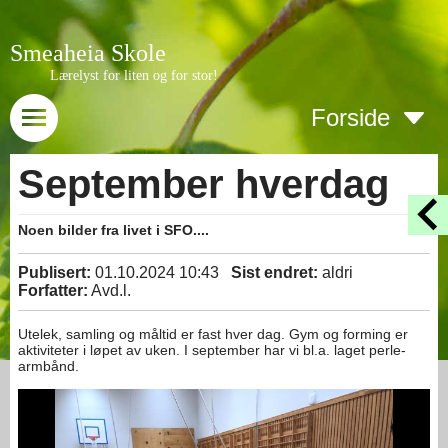
Smeaheia Skole
Lærelyst for liten og for stor!
Forside
September hverdag
Noen bilder fra livet i SFO....
Publisert:
01.10.2024 10:43
Sist endret:
aldri
Forfatter:
Avd.l.
Utelek, samling og måltid er fast hver dag. Gym og forming er
aktiviteter i løpet av uken. I september har vi bl.a. laget perle-
armbånd.