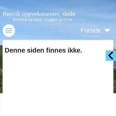
Røsvik oppvekstsenter, skole
Kunnskap og kultur - trygghet og trivsel
Forside
Denne siden finnes ikke.