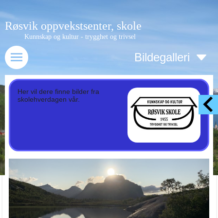
Røsvik oppvekstsenter, skole
Kunnskap og kultur - trygghet og trivsel
Bildegalleri
Her vil dere finne bilder fra
skolehverdagen vår.