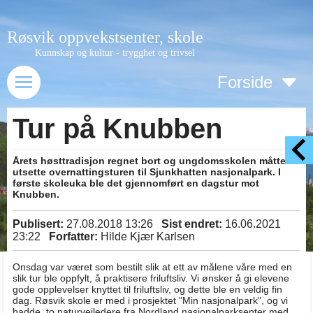
Røsvik oppvekstsenter, skole
Kunnskap og kultur - trygghet og trivsel
Forside
Tur på Knubben
Årets høsttradisjon regnet bort og ungdomsskolen måtte
utsette overnattingsturen til Sjunkhatten nasjonalpark. I
første skoleuka ble det gjennomført en dagstur mot
Knubben.
Publisert:
27.08.2018 13:26
Sist endret:
16.06.2021
23:22
Forfatter:
Hilde Kjær Karlsen
Onsdag var været som bestilt slik at ett av målene våre med en
slik tur ble oppfylt, å praktisere friluftsliv. Vi ønsker å gi elevene
gode opplevelser knyttet til friluftsliv, og dette ble en veldig fin
dag. Røsvik skole er med i prosjektet "Min nasjonalpark", og vi
hadde to naturveiledere fra Nordland nasjonalparksenter med