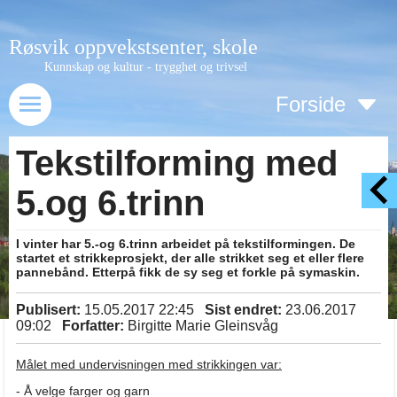
Røsvik oppvekstsenter, skole
Kunnskap og kultur - trygghet og trivsel
Forside
Tekstilforming med
5.og 6.trinn
I vinter har 5.-og 6.trinn arbeidet på tekstilformingen. De
startet et strikkeprosjekt, der alle strikket seg et eller flere
pannebånd. Etterpå fikk de sy seg et forkle på symaskin.
Publisert:
15.05.2017 22:45
Sist endret:
23.06.2017
09:02
Forfatter:
Birgitte Marie Gleinsvåg
Målet med undervisningen med strikkingen var:
- Å velge farger og garn