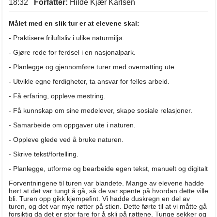
18:32
Forfatter:
Hilde Kjær Karlsen
Målet med en slik tur er at elevene skal:
- Praktisere friluftsliv i ulike naturmiljø.
- Gjøre rede for ferdsel i en nasjonalpark.
- Planlegge og gjennomføre turer med overnatting ute.
- Utvikle egne ferdigheter, ta ansvar for felles arbeid.
- Få erfaring, oppleve mestring.
- Få kunnskap om sine medelever, skape sosiale relasjoner.
- Samarbeide om oppgaver ute i naturen.
- Oppleve glede ved å bruke naturen.
- Skrive tekst/fortelling.
- Planlegge, utforme og bearbeide egen tekst, manuelt og digitalt
Forventningene til turen var blandete. Mange av elevene hadde
hørt at det var tungt å gå, så de var spente på hvordan dette ville
bli. Turen opp gikk kjempefint. Vi hadde duskregn en del av
turen, og det var mye røtter på stien. Dette førte til at vi måtte gå
forsiktig da det er stor fare for å skli på røttene. Tunge sekker og