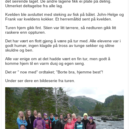
det seirende laget. De andre lagene fikk ei plate på deling.
Utmerket deltagelse fra alle lag.
Kvelden ble avsluttet med steking av fisk på bålet. John-Helge og
Frank var kveldens kokker. Et herremåltid sent på kvelden.
Turen hjem gikk fint. Stien var litt tørrere, så nedturen gikk litt
raskere enn oppturen.
Det har vært en flott gjeng å være på tur med. Alle elevene var i
godt humør, ingen klagde på tross av tunge sekker og slitne
skuldre og ben.
Alle var enige om at det hadde vært en fin tur, men godt å
komme hjem til en varm dusj og egen seng.
Det er " noe med" ordtaket; "Borte bra, hjemme best"!
Under ser dere en bildeserie fra turen.