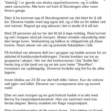
"klatring" i ur gjorde oss ekstra oppmerksomme, og vi måtte
være varsomme. Alle kom vel fram til Storskogen etter noen
timers gange.
Etter å ha kommet opp til Storskogvatnet var det klart for å slå
leir. Elevene hadde med seg egne telt, og vi fikk en fin teltleir rett
ved vannet. Regnet ga seg akkurat i det vi skulle til å slå leir.
Med 28 personer på tur tar det litt tid å lage middag. Real turmat
og rett i koppen stod på menyen. Maten smakte vidunderlig etter
den lange turen. Vedsanking og bålkos er obligatorisk på disse
turene. Noen elever var ute og prøvede fiskelykken i båt.
På forhånd var elevene delt inn i grupper og hadde ansvar for en
aktivitet til kveldsunderholdningen. Første kvelden var tre av
gruppene i aksjon. Her var det konkurranser i bla "bottle flip",
hente ting vi ble bedt om og en lek som heter "Sheriffen".
Innsatsen var upåklagelig. Vinnerne fordelte seg fint fra de ulike
lagene.
Innen klokka var 23.30 var det helt stille i leiren. Kun de voksne
satt igjen ved bålet. Elevene var i soveposene sine og sovnet
raskt.
Etter en sein morgen og en god frokost hadde vi ei økt med
Benny fra nasjonalparksenteret. Han var sammen med oss
første døgnet. Benny snakket om Rago nasjonalpark.
Etter formiddagsøkta skulle garna draes. John-Helge og Frank