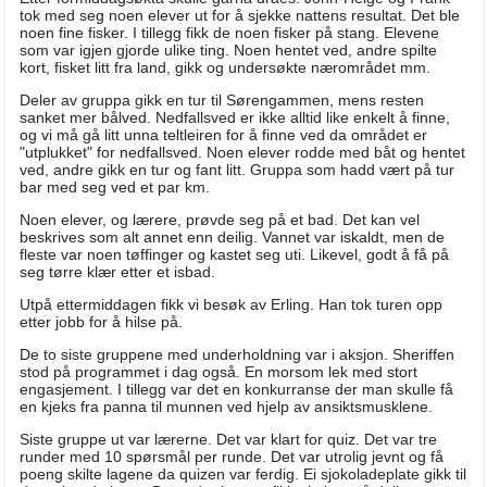
tok med seg noen elever ut for å sjekke nattens resultat. Det ble
noen fine fisker. I tillegg fikk de noen fisker på stang. Elevene
som var igjen gjorde ulike ting. Noen hentet ved, andre spilte
kort, fisket litt fra land, gikk og undersøkte nærområdet mm.
Deler av gruppa gikk en tur til Sørengammen, mens resten
sanket mer bålved. Nedfallsved er ikke alltid like enkelt å finne,
og vi må gå litt unna teltleiren for å finne ved da området er
"utplukket" for nedfallsved. Noen elever rodde med båt og hentet
ved, andre gikk en tur og fant litt. Gruppa som hadd vært på tur
bar med seg ved et par km.
Noen elever, og lærere, prøvde seg på et bad. Det kan vel
beskrives som alt annet enn deilig. Vannet var iskaldt, men de
fleste var noen tøffinger og kastet seg uti. Likevel, godt å få på
seg tørre klær etter et isbad.
Utpå ettermiddagen fikk vi besøk av Erling. Han tok turen opp
etter jobb for å hilse på.
De to siste gruppene med underholdning var i aksjon. Sheriffen
stod på programmet i dag også. En morsom lek med stort
engasjement. I tillegg var det en konkurranse der man skulle få
en kjeks fra panna til munnen ved hjelp av ansiktsmusklene.
Siste gruppe ut var lærerne. Det var klart for quiz. Det var tre
runder med 10 spørsmål per runde. Det var utrolig jevnt og få
poeng skilte lagene da quizen var ferdig. Ei sjokoladeplate gikk til