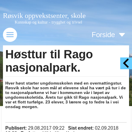
Røsvik oppvekstsenter, skole
Kunnskap og kultur - trygghet og trivsel
Forside
Høsttur til Rago
nasjonalpark.
Hver høst starter ungdomsskolen med en overnattingstur.
Røsvik skole har som mål at elevene skal ha vært på tur i de
to nasjonalparkene vi har i kommunen vår i løpet av
ungdomsskoletida. Årets tur gikk til Rago nasjonalpark. Vi
var et flott turfølge. 23 elever, 3 lærere og to fedre la i vei
onsdag morgen.
Publisert:
29.08.2017 09:22
Sist endret:
02.09.2018