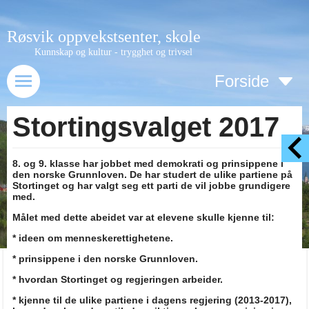
Røsvik oppvekstsenter, skole
Kunnskap og kultur - trygghet og trivsel
Forside
Stortingsvalget 2017
8. og 9. klasse har jobbet med demokrati og prinsippene i
den norske Grunnloven. De har studert de ulike partiene på
Stortinget og har valgt seg ett parti de vil jobbe grundigere
med.
Målet med dette abeidet var at elevene skulle kjenne til:
* ideen om menneskerettighetene.
* prinsippene i den norske Grunnloven.
* hvordan Stortinget og regjeringen arbeider.
* kjenne til de ulike partiene i dagens regjering (2013-2017),