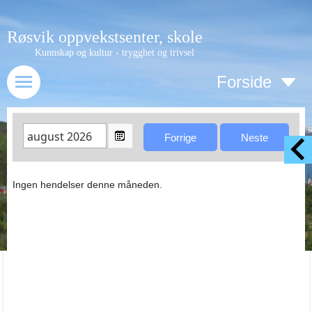
Røsvik oppvekstsenter, skole
Kunnskap og kultur - trygghet og trivsel
Forside
Ingen hendelser denne måneden.