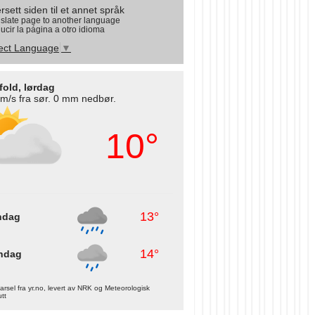
rsett siden til et annet språk
slate page to another language
ucir la página a otro idioma
ect Language
▼
fold, lørdag
 m/s fra sør. 0 mm nedbør.
10°
13°
ndag
14°
ndag
rsel fra yr.no, levert av NRK og Meteorologisk
utt