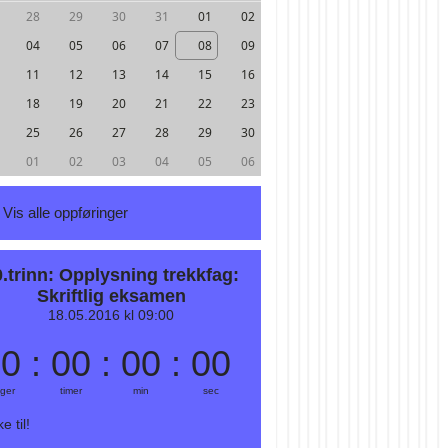
28
29
30
31
01
02
04
05
06
07
08
09
11
12
13
14
15
16
18
19
20
21
22
23
25
26
27
28
29
30
01
02
03
04
05
06
Vis alle oppføringer
0.trinn: Opplysning trekkfag:
Skriftlig eksamen
18.05.2016 kl 09:00
00
:
00
:
00
:
00
ger
timer
min
sec
e til!