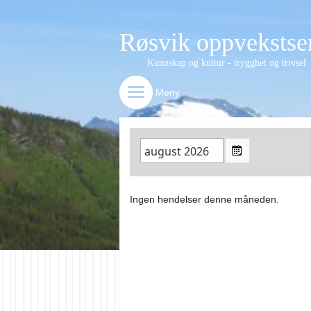
Røsvik oppvekstsen
Kunnskap og kultur - trygghet og trivsel
Meny
Ingen hendelser denne måneden.