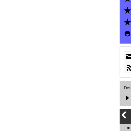
Det
m