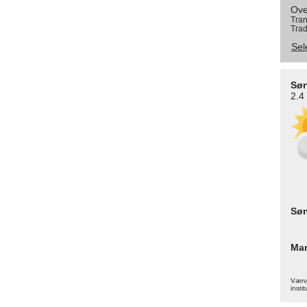
Ove
Tran
Trad
Sel
Sør
2.4
Sø
Ma
Værva
instit