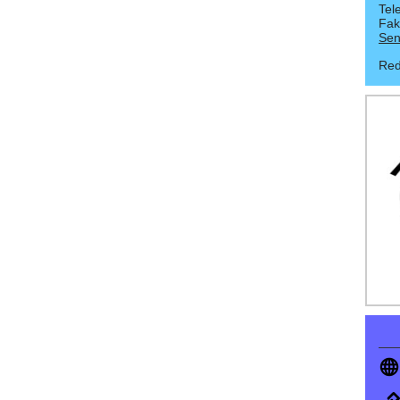
Tel
Fak
Sen
Red