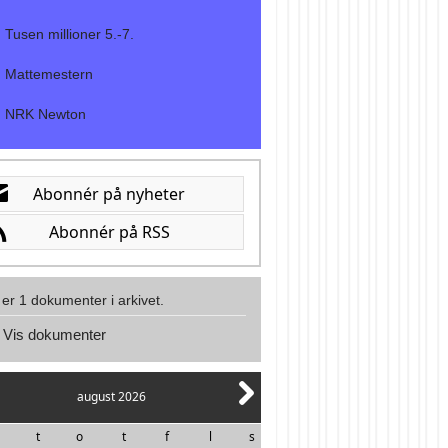
Tusen millioner 5.-7.
Mattemestern
NRK Newton
 er 1 dokumenter i arkivet.
Vis dokumenter
august 2026
t
o
t
f
l
s