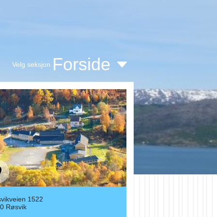
Forside
Velg seksjon
vikveien 1522
0 Røsvik