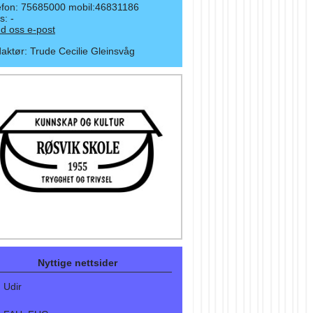
efon: 75685000 mobil:46831186
s: -
d oss e-post
aktør
:
Trude Cecilie Gleinsvåg
Nyttige nettsider
Udir