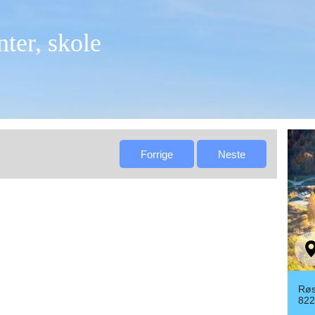
ter, skole
Røs
822