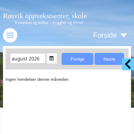
Røsvik oppvekstsenter, skole
Kunnskap og kultur - trygghet og trivsel
Forside
Ingen hendelser denne måneden.