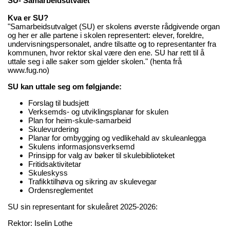
SU- Samarbeidsutvalet
Kva er SU?
"Samarbeidsutvalget (SU) er skolens øverste rådgivende organ
og her er alle partene i skolen representert: elever, foreldre,
undervisningspersonalet, andre tilsatte og to representanter fra
kommunen, hvor rektor skal være den ene. SU har rett til å
uttale seg i alle saker som gjelder skolen." (henta frå
www.fug.no)
SU kan uttale seg om følgjande:
Forslag til budsjett
Verksemds- og utviklingsplanar for skulen
Plan for heim-skule-samarbeid
Skulevurdering
Planar for ombygging og vedlikehald av skuleanlegga
Skulens informasjonsverksemd
Prinsipp for valg av bøker til skulebiblioteket
Fritidsaktivitetar
Skuleskyss
Trafikktilhøva og sikring av skulevegar
Ordensreglementet
SU sin representant for skuleåret 2025-2026:
Rektor: Iselin Lothe