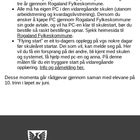
tre år gjennom Rogaland Fylkeskommune.
Alle må ha eigen PC i den vidaregåande skulen (utanom
arbeidstrening og kvardagslivstrening). Dersom du
ønsker å kjøpe PC gjennom Rogaland Fylkeskommune
sin gode avtale, og vil ha PC-en klar til skulestart, bør du
bestille så raskt bestillinga opnar. Sjekk heimesida til
Rogaland Fylkeskommune
.
"Flying start" er eit to-dagers opplegg på vgs nokre dagar
før skuleåret startar. Dei som vil, kan melde seg på. Her
vil du få ein forsprang på dei andre, bli kjent med skulen
og systemet, få hjelp med pc-en og anna. På denne
måten får du ein tryggare start på vidaregåande
opplæring.
Info og påmelding her.
Desse momenta går rådgjevar gjennom saman med elevane på
10. trinn i løpet av juni.