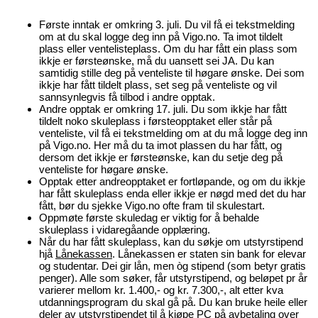
Første inntak er omkring 3. juli. Du vil få ei tekstmelding
om at du skal logge deg inn på Vigo.no. Ta imot tildelt
plass eller ventelisteplass. Om du har fått ein plass som
ikkje er førsteønske, må du uansett sei JA. Du kan
samtidig stille deg på venteliste til høgare ønske. Dei som
ikkje har fått tildelt plass, set seg på venteliste og vil
sannsynlegvis få tilbod i andre opptak.
Andre opptak er omkring 17. juli. Du som ikkje har fått
tildelt noko skuleplass i førsteopptaket eller står på
venteliste, vil få ei tekstmelding om at du må logge deg inn
på Vigo.no. Her må du ta imot plassen du har fått, og
dersom det ikkje er førsteønske, kan du setje deg på
venteliste for høgare ønske.
Opptak etter andreopptaket er fortløpande, og om du ikkje
har fått skuleplass enda eller ikkje er nøgd med det du har
fått, bør du sjekke Vigo.no ofte fram til skulestart.
Oppmøte første skuledag er viktig for å behalde
skuleplass i vidaregåande opplæring.
Når du har fått skuleplass, kan du søkje om utstyrstipend
hjå
Lånekassen
. Lånekassen er staten sin bank for elevar
og studentar. Dei gir lån, men òg stipend (som betyr gratis
penger). Alle som søker, får utstyrstipend, og beløpet pr år
varierer mellom kr. 1.400,- og kr. 7.300,-, alt etter kva
utdanningsprogram du skal gå på. Du kan bruke heile eller
deler av utstyrstipendet til å kjøpe PC på avbetaling over