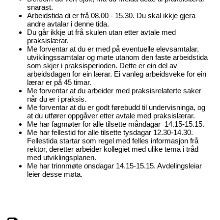
snarast.
Arbeidstida di er frå 08.00 - 15.30. Du skal ikkje gjera
andre avtalar i denne tida.
Du går ikkje ut frå skulen utan etter avtale med
praksislærar.
Me forventar at du er med på eventuelle elevsamtalar,
utviklingssamtalar og møte utanom den faste arbeidstida
som skjer i praksisperioden. Dette er ein del av
arbeidsdagen for ein lærar. Ei vanleg arbeidsveke for ein
lærar er på 45 timar.
Me forventar at du arbeider med praksisrelaterte saker
når du er i praksis.
Me forventar at du er godt førebudd til undervisninga, og
at du utfører oppgåver etter avtale med praksislærar.
Me har fagmøter for alle tilsette måndagar 14.15-15.15.
Me har fellestid for alle tilsette tysdagar 12.30-14.30.
Fellestida startar som regel med felles informasjon frå
rektor, deretter arbeider kollegiet med ulike tema i tråd
med utviklingsplanen.
Me har trinnmøte onsdagar 14.15-15.15. Avdelingsleiar
leier desse møta.