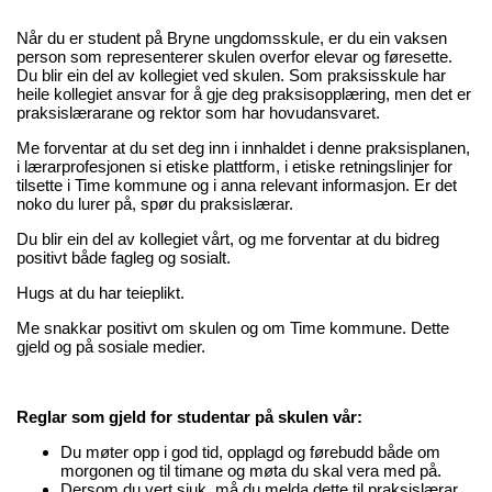
Når du er student på Bryne ungdomsskule, er du ein vaksen
person som representerer skulen overfor elevar og føresette.
Du blir ein del av kollegiet ved skulen. Som praksisskule har
heile kollegiet ansvar for å gje deg praksisopplæring, men det er
praksislærarane og rektor som har hovudansvaret.
Me forventar at du set deg inn i innhaldet i denne praksisplanen,
i lærarprofesjonen si etiske plattform, i etiske retningslinjer for
tilsette i Time kommune og i anna relevant informasjon. Er det
noko du lurer på, spør du praksislærar.
Du blir ein del av kollegiet vårt, og me forventar at du bidreg
positivt både fagleg og sosialt.
Hugs at du har teieplikt.
Me snakkar positivt om skulen og om Time kommune. Dette
gjeld og på sosiale medier.
Reglar som gjeld for studentar på skulen vår:
Du møter opp i god tid, opplagd og førebudd både om
morgonen og til timane og møta du skal vera med på.
Dersom du vert sjuk, må du melda dette til praksislærar