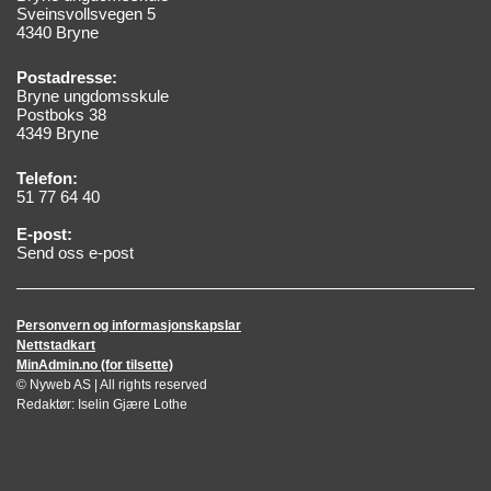
Sveinsvollsvegen 5
4340 Bryne
Postadresse:
Bryne ungdomsskule
Postboks 38
4349 Bryne
Telefon:
51 77 64 40
E-post:
Send oss e-post
Personvern og informasjonskapslar
Nettstadkart
MinAdmin.no (for tilsette)
© Nyweb AS | All rights reserved
Redaktør: Iselin Gjære Lothe