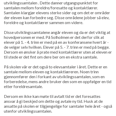
utviklingssamtalen . Dette danner utgangspunktet for
samtalen mellom foreldre/foresatte og kontaktlærer.
Samtalen klargjør elevens sterke sider og om det er områder
der eleven kan forbedre seg. Disse områdene jobber så elev,
foreldre og kontaktlærer sammen om videre.
Disse utviklingssamtalene angår eleven og da er det viktig at
hovedpersonen er med. På Solholmen er det derfor slik at
elever på 1. - 4. trinn er med på en av konferansene hvert år -
de velger selv hvilken. Elever på 5. - 7. trinn er med på begge.
Dersom en ønsker å prate med kontaktlærer uten at eleven er
til stede er det fint om dere ber om en ekstra samtale.
På skolen vår er det også to elevsamtaler i året. Dette er en
samtale mellom eleven og kontaktlæreren. Noen trinn
gjennomfører den i forkant av utviklingssamtalen, som en
forberedelse, mens andre bruker den som en oppfølger en tid
etter foreldresamtale.
Dersom en ikke kan møte til avtalt tid er det foresattes
ansvar å gi beskjed om dette og avtale ny tid. Husk at de
ansatte på skolen er tilgjengelige for samtaler hele året - også
utenfor utviklingssamtalen.