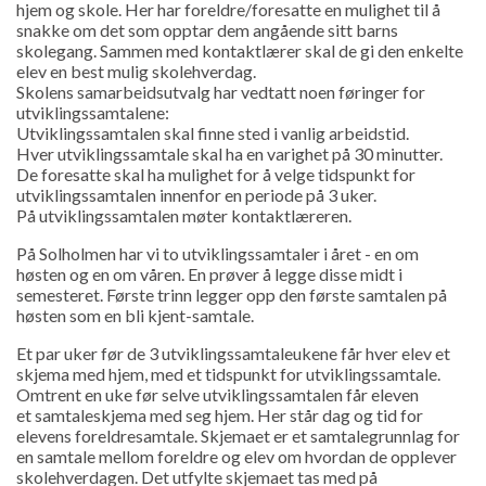
hjem og skole. Her har foreldre/foresatte en mulighet til å
snakke om det som opptar dem angående sitt barns
skolegang. Sammen med kontaktlærer skal de gi den enkelte
elev en best mulig skolehverdag.
Skolens samarbeidsutvalg har vedtatt noen føringer for
utviklingssamtalene:
Utviklingssamtalen skal finne sted i vanlig arbeidstid.
Hver utviklingssamtale skal ha en varighet på 30 minutter.
De foresatte skal ha mulighet for å velge tidspunkt for
utviklingssamtalen innenfor en periode på 3 uker.
På utviklingssamtalen møter kontaktlæreren.
På Solholmen har vi to utviklingssamtaler i året - en om
høsten og en om våren. En prøver å legge disse midt i
semesteret. Første trinn legger opp den første samtalen på
høsten som en bli kjent-samtale.
Et par uker før de 3 utviklingssamtaleukene får hver elev et
skjema med hjem, med et tidspunkt for utviklingssamtale.
Omtrent en uke før selve utviklingssamtalen får eleven
et samtaleskjema med seg hjem. Her står dag og tid for
elevens foreldresamtale. Skjemaet er et samtalegrunnlag for
en samtale mellom foreldre og elev om hvordan de opplever
skolehverdagen. Det utfylte skjemaet tas med på