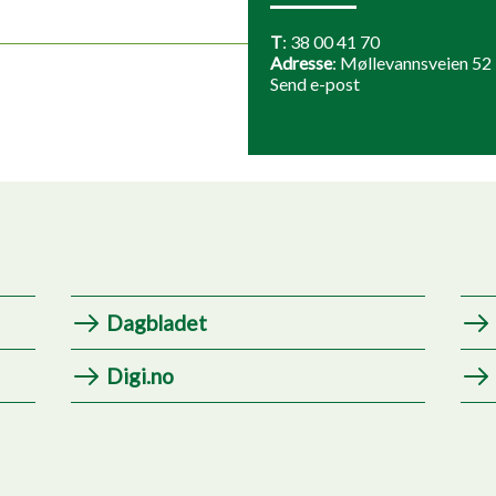
T
:
38 00 41 70
Adresse
: Møllevannsveien 52
Send e-post
Dagbladet
Digi.no