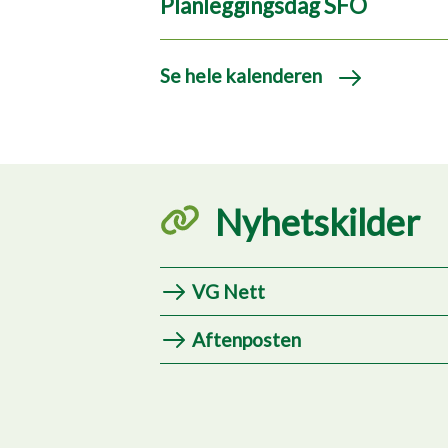
Planleggingsdag SFO
Se hele kalenderen
Nyhetskilder
VG Nett
Aftenposten