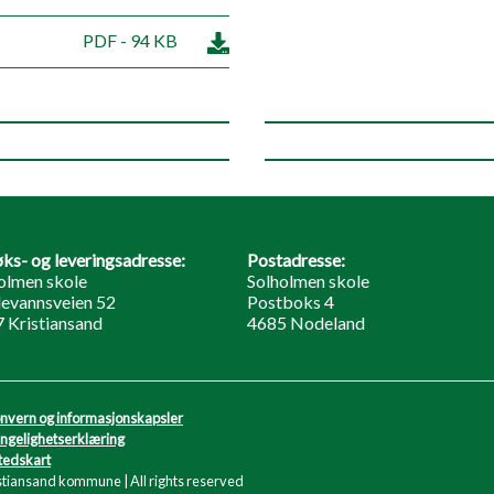
PDF - 94 KB
ks- og leveringsadresse:
Postadresse:
olmen skole
Solholmen skole
evannsveien 52
Postboks 4
 Kristiansand
4685 Nodeland
nvern og informasjonskapsler
engelighetserklæring
tedskart
stiansand kommune | All rights reserved