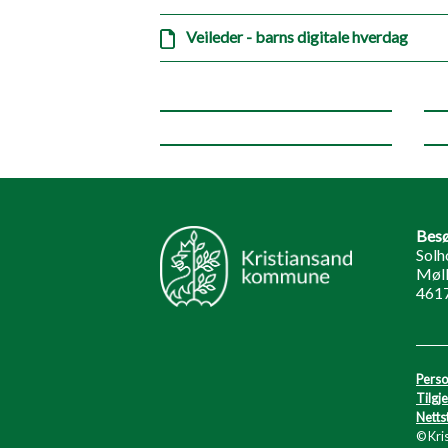
Veileder - barns digitale hverdag
Besø
Solh
Møll
4617
Perso
Tilgj
Netts
© Kri