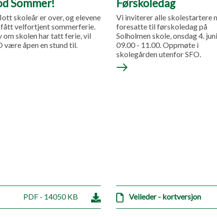
od Sommer!
Førskoledag
flott skoleår er over, og elevene
Vi inviterer alle skolestartere
 fått velfortjent sommerferie.
foresatte til førskoledag på
v om skolen har tatt ferie, vil
Solholmen skole, onsdag 4. juni
 være åpen en stund til.
09.00 - 11.00. Oppmøte i
skolegården utenfor SFO.
PDF - 14050 KB
Veileder - kortversjon