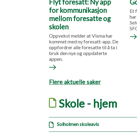
G
Flyt foresatt: Ny app
for kommunikasjon
Et 
har
mellom foresatte og
Sel
skolen
SFO
Oppvekst melder at Visma har
kommet med ny foresatt-app. De
oppfordrer alle foresatte til å ta i
bruk den nye og oppdaterte
appen.
Flere aktuelle saker
Skole - hjem
Solholmen skoleavis