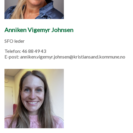
Anniken Vigemyr Johnsen
SFO leder
Telefon:
46 88 49 43
E-post:
anniken.vigemyr.johnsen@kristiansand.kommune.no