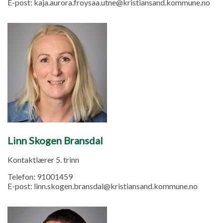
E-post:
kaja.aurora.froysaa.utne@kristiansand.kommune.no
Linn Skogen Bransdal
Kontaktlærer 5. trinn
Telefon:
91001459
E-post:
linn.skogen.bransdal@kristiansand.kommune.no