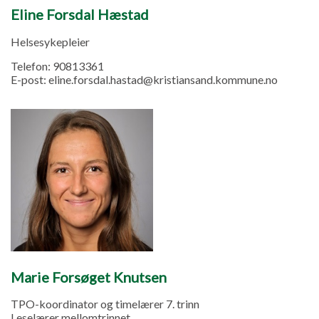
Eline Forsdal Hæstad
Helsesykepleier
Telefon:
90813361
E-post:
eline.forsdal.hastad@kristiansand.kommune.no
Marie Forsøget Knutsen
TPO-koordinator og timelærer 7. trinn
Leselærer mellomtrinnet