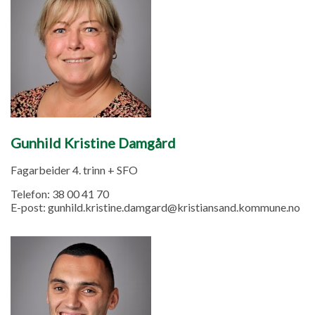
Gunhild Kristine Damgård
Fagarbeider 4. trinn + SFO
Telefon:
38 00 41 70
E-post:
gunhild.kristine.damgard@kristiansand.kommune.no