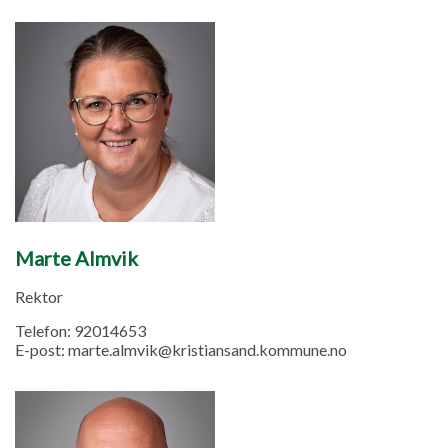
Marte Almvik
Rektor
Telefon:
92014653
E-post:
marte.almvik@kristiansand.kommune.no