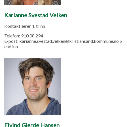
Karianne Svestad Velken
Kontaktlærer 4. trinn
Telefon:
910 08 294
E-post:
karianne.svestad.velken@kristiansand.kommune.no S
end inn
Eivind Gjerde Hansen