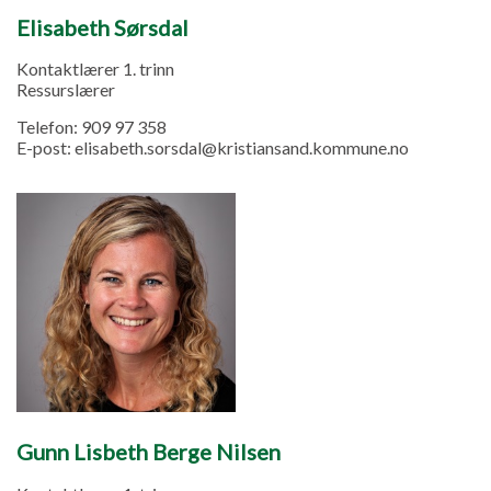
Elisabeth Sørsdal
Kontaktlærer 1. trinn
Ressurslærer
Telefon:
909 97 358
E-post:
elisabeth.sorsdal@kristiansand.kommune.no
Gunn Lisbeth Berge Nilsen