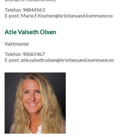
Telefon:
94844563
E-post:
Marie.F.Knutsen@kristiansand.kommune.no
Atle Valseth Olsen
Vaktmester
Telefon:
90065967
E-post:
atle.valseth.olsen@kristiansand.kommune.no