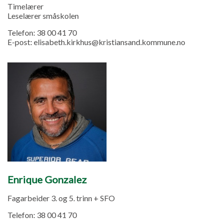
Timelærer
Leselærer småskolen
Telefon:
38 00 41 70
E-post:
elisabeth.kirkhus@kristiansand.kommune.no
Enrique Gonzalez
Fagarbeider 3. og 5. trinn + SFO
Telefon:
38 00 41 70