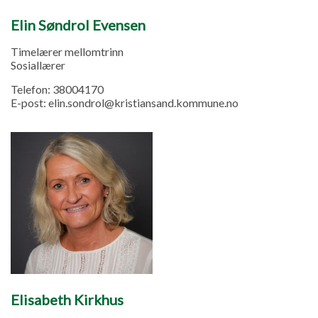
Elin Søndrol Evensen
Timelærer mellomtrinn
Sosiallærer
Telefon:
38004170
E-post:
elin.sondrol@kristiansand.kommune.no
Elisabeth Kirkhus