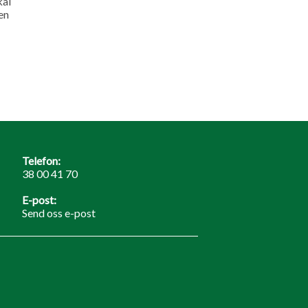
kal
en
Telefon:
38 00 41 70
E-post:
Send oss e-post