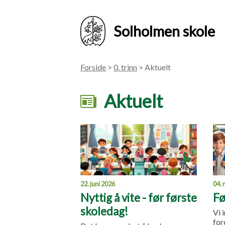
Solholmen skole
Forside
>
0. trinn
> Aktuelt
Aktuelt
22. juni 2026
04. 
Nyttig å vite - før første
Fø
skoledag!
Vi 
for