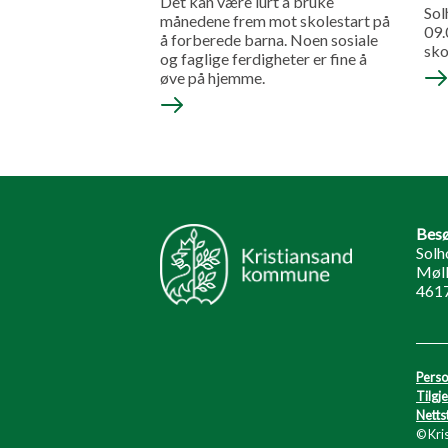
Det kan være lurt å bruke
Sol
månedene frem mot skolestart på
09.
å forberede barna. Noen sosiale
sko
og faglige ferdigheter er fine å
øve på hjemme.
Besø
Solh
Møll
4617
Perso
Tilgj
Netts
© Kri