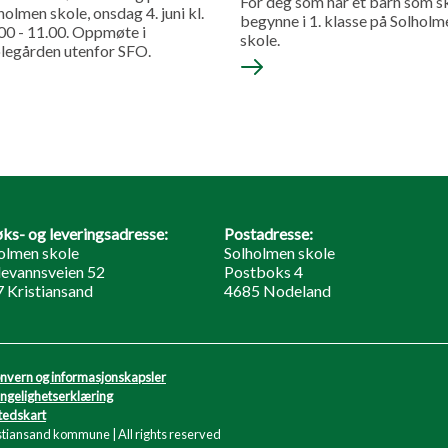
For deg som har et barn som s
holmen skole, onsdag 4. juni kl.
begynne i 1. klasse på Solholm
00 - 11.00. Oppmøte i
skole.
legården utenfor SFO.
ks- og leveringsadresse:
Postadresse:
olmen skole
Solholmen skole
evannsveien 52
Postboks 4
 Kristiansand
4685 Nodeland
nvern og informasjonskapsler
engelighetserklæring
tedskart
stiansand kommune | All rights reserved