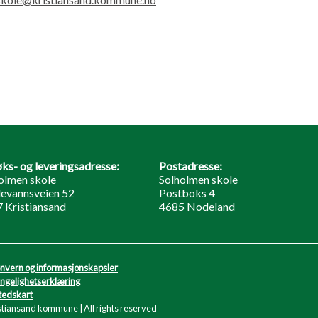
ks- og leveringsadresse:
Postadresse:
olmen skole
Solholmen skole
evannsveien 52
Postboks 4
 Kristiansand
4685 Nodeland
nvern og informasjonskapsler
engelighetserklæring
tedskart
stiansand kommune | All rights reserved