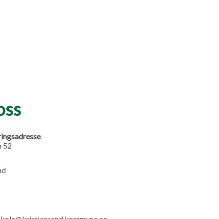
oss
ringsadresse
n 52
nd
.skole@kristiansand.kommune.no