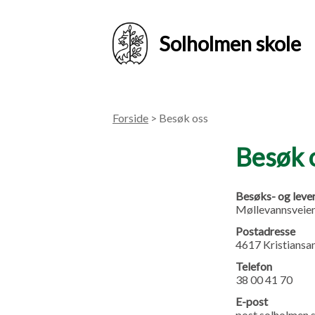
Solholmen skole
Forside
> Besøk oss
Besøk 
Besøks- og leve
Møllevannsveie
Postadresse
4617 Kristiansa
Telefon
38 00 41 70
E-post
post.solholmen