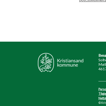
Besø
Solh
Møll
4617
Perso
Tilgj
Netts
© Kri