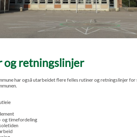
 og retningslinjer
mune har også utarbeidet flere felles rutiner og retningslinjer for
ommunen.
utleie
glement
g- og timefordeling
koletiden
arbeid
sning