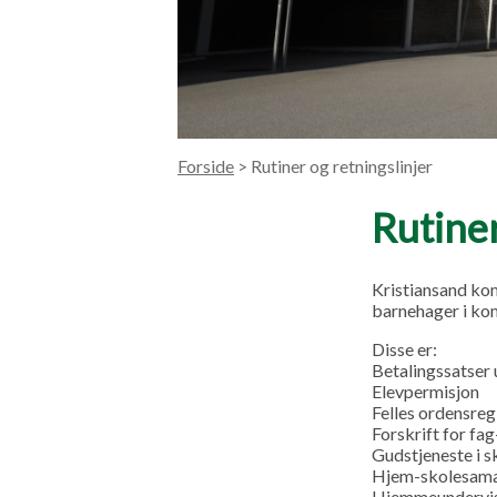
Forside
> Rutiner og retningslinjer
Rutiner
Kristiansand kom
barnehager i k
Disse er:
Betalingssatser 
Elevpermisjon
Felles ordensre
Forskrift for fa
Gudstjeneste i s
Hjem-skolesam
Hjemmeundervi