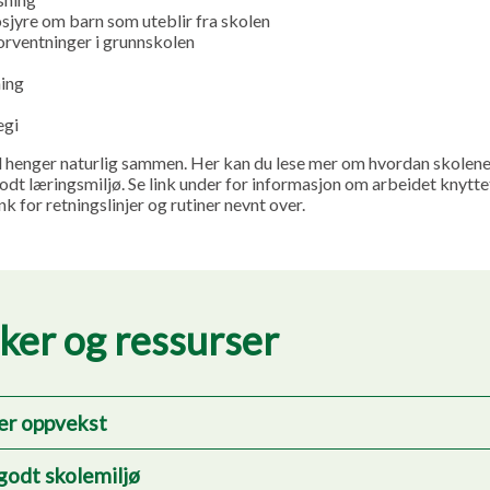
jyre om barn som uteblir fra skolen
orventninger i grunnskolen
ning
egi
l henger naturlig sammen. Her kan du lese mer om hvordan skolene
odt læringsmiljø. Se link under for informasjon om arbeidet knyttet
link for retningslinjer og rutiner nevnt over.
ker og ressurser
er oppvekst
godt skolemiljø