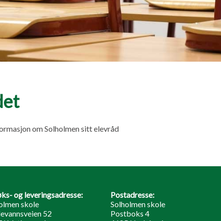
det
formasjon om Solholmen sitt elevråd
ks- og leveringsadresse:
Postadresse:
olmen skole
Solholmen skole
evannsveien 52
Postboks 4