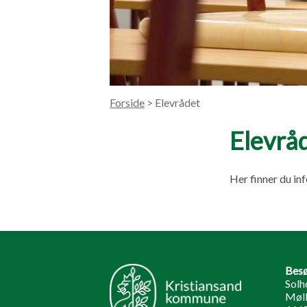
Forside
> Elevrådet
Elevrå
Her finner du in
Besø
Solh
Møll