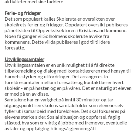
aktiviteter med sine faddere.
Ferie- og fridager
Det som populært kalles
Skoleruta
er oversikten over
skoleårets ferier og fridager. Oppdatert oversikt publiseres
på nettsiden til Oppvekstsektoren i Kristiansand kommune.
Noen få ganger vil Solholmens skolerute avvike fra
kommunens. Dette vil da publiseres i god til til dere
foresatte.
Utviklingssamtaler
Utviklingssamtalen er en unik mulighet til å få direkte
tilbakemelding og dialog med kontaktlæreren med hensyn til
barnets styrker og utfordringer. Det arrangeres to
foreldresamtaler mellom foresatte og kontaktlærer hvert
skoleår - en på høsten og en på våren. Det er naturlig at eleven
er med på en av disse.
Samtalene har en varighet på inntil 30 minutter og tar
utgangspunkt i en skolens samtalefolder som elevene selv
fyller ut i samarbeid med foreldrene. Det skal fokuseres på
elevens sterke sider. Sosial situasjon og oppførsel, faglig
ståsted, hva som er viktig å jobbe med fremover, eventuelle
avtaler og oppfølging blir også gjennomgått