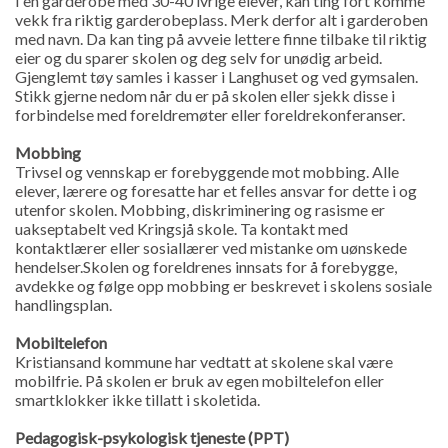
I en garderobe med 30-40 ivrige elever, kan ting fort komme
vekk fra riktig garderobeplass. Merk derfor alt i garderoben
med navn. Da kan ting på avveie lettere finne tilbake til riktig
eier og du sparer skolen og deg selv for unødig arbeid.
Gjenglemt tøy samles i kasser i Langhuset og ved gymsalen.
Stikk gjerne nedom når du er på skolen eller sjekk disse i
forbindelse med foreldremøter eller foreldrekonferanser.
Mobbing
Trivsel og vennskap er forebyggende mot mobbing. Alle
elever, lærere og foresatte har et felles ansvar for dette i og
utenfor skolen. Mobbing, diskriminering og rasisme er
uakseptabelt ved Kringsjå skole. Ta kontakt med
kontaktlærer eller sosiallærer ved mistanke om uønskede
hendelser.Skolen og foreldrenes innsats for å forebygge,
avdekke og følge opp mobbing er beskrevet i skolens sosiale
handlingsplan.
Mobiltelefon
Kristiansand kommune har vedtatt at skolene skal være
mobilfrie. På skolen er bruk av egen mobiltelefon eller
smartklokker ikke tillatt i skoletida.
Pedagogisk-psykologisk tjeneste (PPT)