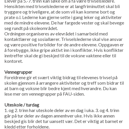
Elever på 5.-7. trinn kan søke om å få være trivselsledere.
Hensikten med trivselslederne er at langfriminuttet skal bli
tryggere og triveligere, at de som vil kan komme bort og
prate o.l. Lederne kan gjerne sette i gang leker og aktiviteter
med de mindre elevene. De har fargede vester og skal bevege
seg rundt på skoleområdet.
Ordningen organiseres av elevrådet i samarbeid med
kontaktlærer og sosiallærer. Trivselslederne skal vise ansvar
og være positive forbilder for de andre elevene. Oppgaven er
å forebygge, ikke gripe aktivt inn i konflikter. Hvis konflikter
inntreffer skal de gi beskjed til de voksne vaktene eller til
kontoret.
Vennegrupper
Foreldrene gir et svært viktig bidrag til elevenes trivsel på
skolen gjennom å arrangere aktiviteter og treff som bidrar til
at barn og voksne blir bedre kjent med hverandre. Du kan
lese mer om vennegrupper på FAU-siden.
Uteskole / turdag
1. og 2. trinn har uteskole deler av en dag i uka. 3. og 4. trinn
går på tur deler av dagen annenhver uke. Hvis ikke annen
beskjed gis blir det tur uansett vær. Det er viktig at barnet er
kledd etter forholdene.