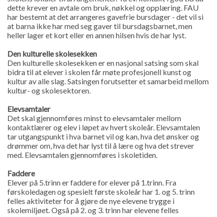
dette krever en avtale om bruk, nøkkel og opplæring. FAU
har bestemt at det arrangeres gavefrie bursdager - det vil si
at barna ikke har med seg gaver til bursdagsbarnet, men
heller lager et kort eller en annen hilsen hvis de har lyst.
Den kulturelle skolesekken
Den kulturelle skolesekken er en nasjonal satsing som skal
bidra til at elever i skolen får møte profesjonell kunst og
kultur av alle slag. Satsingen forutsetter et samarbeid mellom
kultur- og skolesektoren.
Elevsamtaler
Det skal gjennomføres minst to elevsamtaler mellom
kontaktlærer og elev i løpet av hvert skoleår. Elevsamtalen
tar utgangspunkt i hva barnet vil og kan, hva det ønsker og
drømmer om, hva det har lyst til å lære og hva det strever
med. Elevsamtalen gjennomføres i skoletiden.
Faddere
Elever på 5.trinn er faddere for elever på 1.trinn. Fra
førskoledagen og spesielt første skoleår har 1. og 5. trinn
felles aktiviteter for å gjøre de nye elevene trygge i
skolemiljøet. Også på 2. og 3. trinn har elevene felles