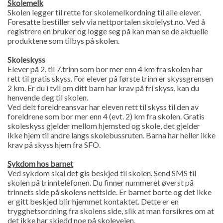
Skolemelk
Skolen legger til rette for skolemelkordning til alle elever.
Foresatte bestiller selv via nettportalen skolelyst.no. Ved å
registrere en bruker og logge seg på kan man se de aktuelle
produktene som tilbys på skolen.
Skoleskyss
Elever på 2. til 7.trinn som bor mer enn 4 km fra skolen har
rett til gratis skyss. For elever på første trinn er skyssgrensen
2 km. Er du i tvil om ditt barn har krav på fri skyss, kan du
henvende deg til skolen.
Ved delt foreldreansvar har eleven rett til skyss til den av
foreldrene som bor mer enn 4 (evt. 2) km fra skolen. Gratis
skoleskyss gjelder mellom hjemsted og skole, det gjelder
ikke hjem til andre langs skolebussruten. Barna har heller ikke
krav på skyss hjem fra SFO.
Sykdom hos barnet
Ved sykdom skal det gis beskjed til skolen. Send SMS til
skolen på trinntelefonen. Du finner nummeret øverst på
trinnets side på skolens nettside. Er barnet borte og det ikke
er gitt beskjed blir hjemmet kontaktet. Dette er en
trygghetsordning fra skolens side, slik at man forsikres om at
det ikke har skjedd noe på skoleveien.