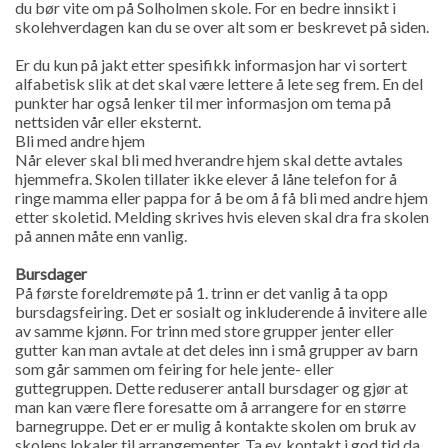
du bør vite om på Solholmen skole. For en bedre innsikt i
skolehverdagen kan du se over alt som er beskrevet på siden.
Er du kun på jakt etter spesifikk informasjon har vi sortert
alfabetisk slik at det skal være lettere å lete seg frem. En del
punkter har også lenker til mer informasjon om tema på
nettsiden vår eller eksternt.
Bli med andre hjem
Når elever skal bli med hverandre hjem skal dette avtales
hjemmefra. Skolen tillater ikke elever å låne telefon for å
ringe mamma eller pappa for å be om å få bli med andre hjem
etter skoletid. Melding skrives hvis eleven skal dra fra skolen
på annen måte enn vanlig.
Bursdager
På første foreldremøte på 1. trinn er det vanlig å ta opp
bursdagsfeiring. Det er sosialt og inkluderende å invitere alle
av samme kjønn. For trinn med store grupper jenter eller
gutter kan man avtale at det deles inn i små grupper av barn
som går sammen om feiring for hele jente- eller
guttegruppen. Dette reduserer antall bursdager og gjør at
man kan være flere foresatte om å arrangere for en større
barnegruppe. Det er er mulig å kontakte skolen om bruk av
skolens lokaler til arrangementer. Ta ev. kontakt i god tid da