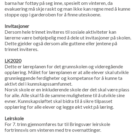
barna har fottøy på seg inne, spesielt om vinteren, da
evakuering må skje raskt og man ikke kan regne med å kunne
stoppe opp i garderoben for å finne uteskoene.
Invitasjoner
Dersom hele trinnet inviteres til sosiale aktiviteter kan
lærerne være behjelpelig med å dele ut invitasjoner på skolen.
Dette gjelder også dersom alle guttene eller jentene på
trinnet inviteres.
LK2020
Dette er læreplanen for det grunnskolen og videregående
opplæring. Målet for læreplanen er at alle elever skal utvikle
grunnleggende ferdigheter og kompetanse for å kunne ta
aktivt del i kunnskapssamfunnet.
Norsk skole er en inkluderende skole der det skal være plass
for alle. Alle skal få de samme mulighetene til å utvikle sine
evner. Kunnskapsløftet skal bidra til å sikre tilpasset
opplæring for alle elever og legge økt vekt på læring.
Leirskole
For 7. trinn gjennomføres tur til Bringsvær leirskole
fortrinnsvis om vinteren med tre overnattinger.