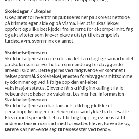
Skoledagen / Ukeplan
Ukeplaner for hvert trinn publiseres her på skolens nettside
på trinnets egen side og på Visma. Her står ukas lekser
oppført og ulike beskjeder fra lærerne for eksempel mht. fag
og aktiviteter som krever ekstra utstyr til eksempelvis
turdag, gym, svømming og annet.
Skolehelsetjenesten
Skolehelsetjenesten er en del av det tverrfaglige samarbeidet
på skolen som driver helsefremmende og forebyggende
arbeid i skolen. Dette gjøres ved rådgivende virksomhet i
helsespørsmål. Skolehelsetjenesten forebygger smittsomme
sykdommer og ved å følge opp den enkeltes
vaksinasjonsstatus. Elevene får skriftlig innkalling til alle
helseundersøkelser og vaksiner. Les mer her.
Informasjon
Skolehelsetjenesten
Skolehelsetjenesten har taushetsplikt og gir ikke ut
personopplysninger om elever uten samtykke fra foresatte.
Elever med spesielle behov blir fulgt opp og ev. henvist til
andre instanser i samråd med foresatte. Elever, foresatte og
lærere kan henvende seg til helsesøster ved behov.