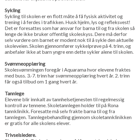
Sykling
Sykling til skolen er en flott måte å få fysisk aktivitet og
trening i å ferdes i trafikken. Husk hjelm, lys og refleksvest!
Det er foresattes som har ansvar for barna til og fra skolen så
lenge de ikke bruker offentlig skoleskyss. Dere må derfor
selv vurdere om barnet er modent nok til å sykle den aktuelle
skoleveien. Skolen gjennomfører sykkelprøve på 4. trinn, og
anbefaler ikke at barn yngre enn dette sykler alene til skolen.
Svømmeopplæring
Skolesvømmingen foregår i Aquarama hvor elevene fraktes
med buss. 3.-7. trinn har svømmeopplæring hvert år. 2. trinn
får også tilbud om 1 gang hvert år.
Tannlege
Elevene blir innkalt av tannhelsetjenesten til regelmessig
kontroll av tennene. Skoletannlegen holder til på Rona
tannklinikk. Foresatte må selv frakte barna til og fra
tannlegen. Tannlegebehandling gjennom skoletannklinikken
er gratis for alle skolens elever.
Trivselsledere.