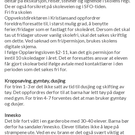
deltar på ekskursjon, reiser, stevner og lignende i skolens regi.
De er også forsikret på skoleveien og i SFO-tiden.
Fri fra skolen
Oppvekstdirektøren i Kristiansand oppfordrer
foreldre/foresatte til, i størst mulig grad, å benytte
ferier/fridager som er fastlagt for skoleåret. Dersom det skal
tas ut fridager utover vanlig skolefri, skal det søkes skriftlig
om dette. Ved søknad om fri/permisjon, brukes skolens
digitale skjema.
I følge Opplæringsloven §2-11, kan det gis permisjon for
inntil 10 skoledager i året. Det er foresattes ansvar at eleven
får gjort skolearbeid ifølge avtale med kontaktlærer i den
perioden som det søkes fri for.
Kroppsøving, gymtøy, dusjing
For trinn 1-3 er det ikke satt av tid til dusjing og skifting av
tøy. Det oppfordres derfor til at barna har lett tøy på dager
med gym. For trinn 4-7 forventes det at man bruker gymtøy
og dusjer.
Innesko
Det blir fort vått i en garderobe med 30-40 elever. Barna bør
derfor ha sandaler/innesko. Elever tillates ikke å løpe på
strømpene ute. Ved en ev. brann er det også svært viktig at