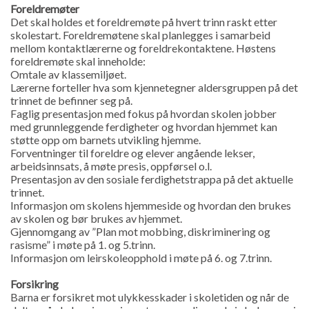
Foreldremøter
Det skal holdes et foreldremøte på hvert trinn raskt etter
skolestart. Foreldremøtene skal planlegges i samarbeid
mellom kontaktlærerne og foreldrekontaktene. Høstens
foreldremøte skal inneholde:
Omtale av klassemiljøet.
Lærerne forteller hva som kjennetegner aldersgruppen på det
trinnet de befinner seg på.
Faglig presentasjon med fokus på hvordan skolen jobber
med grunnleggende ferdigheter og hvordan hjemmet kan
støtte opp om barnets utvikling hjemme.
Forventninger til foreldre og elever angående lekser,
arbeidsinnsats, å møte presis, oppførsel o.l.
Presentasjon av den sosiale ferdighetstrappa på det aktuelle
trinnet.
Informasjon om skolens hjemmeside og hvordan den brukes
av skolen og bør brukes av hjemmet.
Gjennomgang av ”Plan mot mobbing, diskriminering og
rasisme” i møte på 1. og 5.trinn.
Informasjon om leirskoleopphold i møte på 6. ­og 7.trinn.
Forsikring
Barna er forsikret mot ulykkesskader i skoletiden og når de