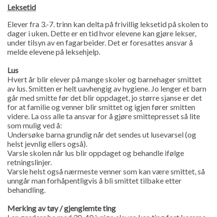
Leksetid
Elever fra 3.-7. trinn kan delta på frivillig leksetid på skolen to
dager i uken. Dette er en tid hvor elevene kan gjøre lekser,
under tilsyn av en fagarbeider. Det er foresattes ansvar å
melde elevene på leksehjelp.
Lus
Hvert år blir elever på mange skoler og barnehager smittet
av lus. Smitten er helt uavhengig av hygiene. Jo lenger et barn
går med smitte før det blir oppdaget, jo større sjanse er det
for at familie og venner blir smittet og igjen fører smitten
videre. La oss alle ta ansvar for å gjøre smittepresset så lite
som mulig ved å:
Undersøke barna grundig når det sendes ut lusevarsel (og
helst jevnlig ellers også).
Varsle skolen når lus blir oppdaget og behandle ifølge
retningslinjer.
Varsle helst også nærmeste venner som kan være smittet, så
unngår man forhåpentligvis å bli smittet tilbake etter
behandling.
Merking av tøy / gjenglemte ting