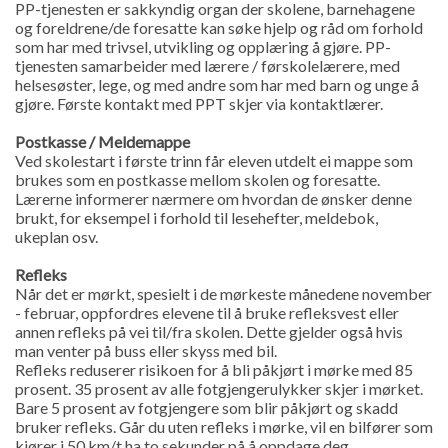
PP-tjenesten er sakkyndig organ der skolene, barnehagene
og foreldrene/de foresatte kan søke hjelp og råd om forhold
som har med trivsel, utvikling og opplæring å gjøre. PP-
tjenesten samarbeider med lærere / førskolelærere, med
helsesøster, lege, og med andre som har med barn og unge å
gjøre. Første kontakt med PPT skjer via kontaktlærer.
Postkasse / Meldemappe
Ved skolestart i første trinn får eleven utdelt ei mappe som
brukes som en postkasse mellom skolen og foresatte.
Lærerne informerer nærmere om hvordan de ønsker denne
brukt, for eksempel i forhold til lesehefter, meldebok,
ukeplan osv.
Refleks
Når det er mørkt, spesielt i de mørkeste månedene november
- februar, oppfordres elevene til å bruke refleksvest eller
annen refleks på vei til/fra skolen. Dette gjelder også hvis
man venter på buss eller skyss med bil.
Refleks reduserer risikoen for å bli påkjørt i mørke med 85
prosent. 35 prosent av alle fotgjengerulykker skjer i mørket.
Bare 5 prosent av fotgjengere som blir påkjørt og skadd
bruker refleks. Går du uten refleks i mørke, vil en bilfører som
kjører i 50 km/t ha to sekunder på å oppdage deg.