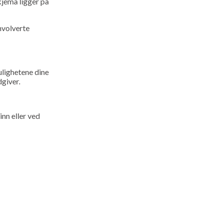
kjema ligger på
nvolverte
lighetene dine
rådgiver.
inn eller ved