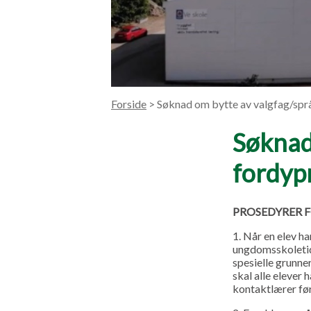
Forside
> Søknad om bytte av valgfag/spr
Søknad
fordyp
PROSEDYRER 
1. Når en elev h
ungdomsskoletide
spesielle grunner
skal alle elever
kontaktlærer før