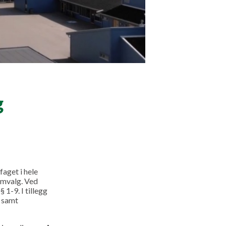
g
faget i hele
omvalg. Ved
 1-9. I tillegg
d samt