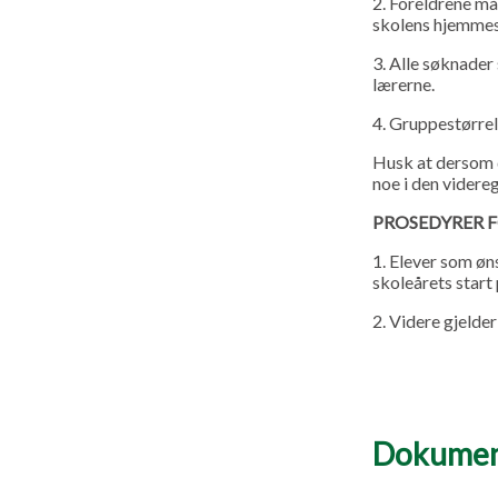
2. Foreldrene må
skolens hjemme
3. Alle søknader
lærerne.
4. Gruppestørre
Husk at dersom 
noe i den vider
PROSEDYRER F
1. Elever som øns
skoleårets start 
2. Videre gjelde
Dokumen