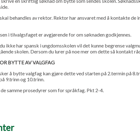
 skrive en skriftlig søknad om bytte som sendes skolen. Søknadss
side.
 skal behandles av rektor. Rektor har ansvaret med å kontakte de i
lsen i tilvalgsfaget er avgjørende for om søknaden godkjennes.
du ikke har spansk i ungdomsskolen vil det kunne begrense valgmu
egående skolen. Dersom du lurer på noe mer om dette så kontakt 
OR BYTTE AV VALGFAG
ker å bytte valgfag kan gjøre dette ved starten på 2.termin på 8.tr
på 9.trinn og 10.trinn.
r de samme prosedyrer som for språkfag. Pkt 2-4.
ter