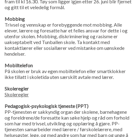
fram til kl 16.30. Tøy som ligger igjen etter 26. juni blir fjernet
og gitt til et veledelig formål.
Mobbing
Trivsel og vennskap er forebyggende mot mobbing. Alle
elever, lærere og foresatte har et felles ansvar for dette i og
utenfor skolen. Mobbing, diskriminering og rasisme er
uakseptabelt ved Tunballen skole. Ta kontakt med
kontaktlærer eller sosiallærer ved mistanke om uønskede
hendelser.
Mobiltelefon
På skolen er bruk av egen mobiltelefon eller smartklokker
ikke tillatt i skoletida uten særskilt avtale med lærer.
Skoleregler
Skoleregler
Pedagogisk-psykologisk tjeneste (PPT)
PP-tjenesten er sakkyndig organ der skolene, barnehagene
og foreldrene/de foresatte kan søke hjelp og råd om forhold
som har med trivsel, utvikling og opplæring å gjøre. PP-
tjenesten samarbeider med lærere / førskolelærere, med
helsesøster, lege, og med andre som har med barn og unge å