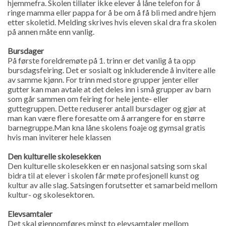
hjemmefra. Skolen tillater ikke elever å låne telefon for å
ringe mamma eller pappa for å be om å få bli med andre hjem
etter skoletid. Melding skrives hvis eleven skal dra fra skolen
på annen måte enn vanlig.
Bursdager
På første foreldremøte på 1. trinn er det vanlig å ta opp
bursdagsfeiring. Det er sosialt og inkluderende å invitere alle
av samme kjønn. For trinn med store grupper jenter eller
gutter kan man avtale at det deles inn i små grupper av barn
som går sammen om feiring for hele jente- eller
guttegruppen. Dette reduserer antall bursdager og gjør at
man kan være flere foresatte om å arrangere for en større
barnegruppe.Man kna låne skolens foaje og gymsal gratis
hvis man inviterer hele klassen
Den kulturelle skolesekken
Den kulturelle skolesekken er en nasjonal satsing som skal
bidra til at elever i skolen får møte profesjonell kunst og
kultur av alle slag. Satsingen forutsetter et samarbeid mellom
kultur- og skolesektoren.
Elevsamtaler
Det skal gjennomføres minst to elevsamtaler mellom