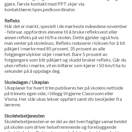
gjøre. Første kontakt med PPT skjer via
kontaktlærer/spes.pedkoordinator.
Refleks
Når det er mørkt, spesielt i de mørkeste månedene november
- februar, oppfordres elevene til å bruke refleksvest eller
annen refleks på vei til/fra skolen. Dette gjelder også hvis
man venter på skolebuss. Refleks reduserer risikoen for å bli
påkjørt i mørke med 85 prosent. 35 prosent av alle
fotgjengerulykker skjer i mørket. Bare 5 prosent av
fotgjengere som blir påkjørt og skadd bruker refleks. Går du
uten refleks i mørke, vil en bilfører som kjører i 50 km/t ha to
sekunder på å oppdage deg.
Skoledagen / Ukeplan
Ukeplaner for hvert trinn publiseres her på skolens nettside
på trinnets egen side, i tillegg til gjerne Classroom eller
Visma. Her står ukas lekser oppført samt div beskjeder fra
lærerne.
Skolehelsetjenesten
Skolehelsetjenesten er en del av det tverrfaglige samarbeidet
på skolen som driver helsefremmende og forebyggende