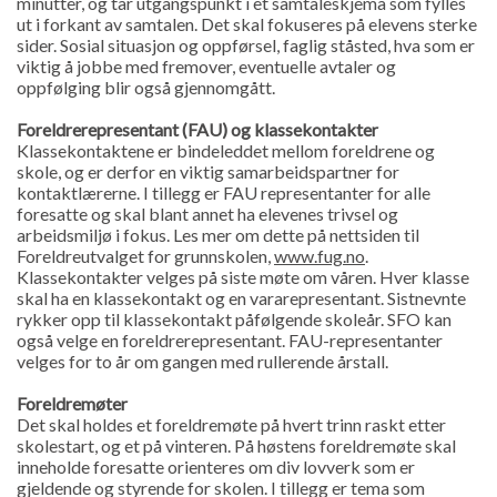
minutter, og tar utgangspunkt i et samtaleskjema som fylles
ut i forkant av samtalen. Det skal fokuseres på elevens sterke
sider. Sosial situasjon og oppførsel, faglig ståsted, hva som er
viktig å jobbe med fremover, eventuelle avtaler og
oppfølging blir også gjennomgått.
Foreldrerepresentant (FAU) og klassekontakter
Klassekontaktene er bindeleddet mellom foreldrene og
skole, og er derfor en viktig samarbeidspartner for
kontaktlærerne. I tillegg er FAU representanter for alle
foresatte og skal blant annet ha elevenes trivsel og
arbeidsmiljø i fokus. Les mer om dette på nettsiden til
Foreldreutvalget for grunnskolen,
www.fug.no
.
Klassekontakter velges på siste møte om våren. Hver klasse
skal ha en klassekontakt og en vararepresentant. Sistnevnte
rykker opp til klassekontakt påfølgende skoleår. SFO kan
også velge en foreldrerepresentant. FAU-representanter
velges for to år om gangen med rullerende årstall.
Foreldremøter
Det skal holdes et foreldremøte på hvert trinn raskt etter
skolestart, og et på vinteren. På høstens foreldremøte skal
inneholde foresatte orienteres om div lovverk som er
gjeldende og styrende for skolen. I tillegg er tema som