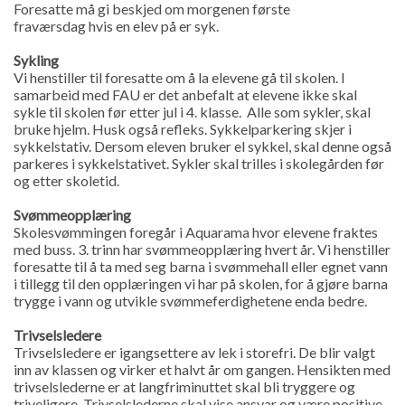
Foresatte må gi beskjed om morgenen første
fraværsdag hvis en elev på er syk.
Sykling
Vi henstiller til foresatte om å la elevene gå til skolen. I
samarbeid med FAU er det anbefalt at elevene ikke skal
sykle til skolen før etter jul i 4. klasse. Alle som sykler, skal
bruke hjelm. Husk også refleks. Sykkelparkering skjer i
sykkelstativ. Dersom eleven bruker el sykkel, skal denne også
parkeres i sykkelstativet. Sykler skal trilles i skolegården før
og etter skoletid.
Svømmeopplæring
Skolesvømmingen foregår i Aquarama hvor elevene fraktes
med buss. 3. trinn har svømmeopplæring hvert år. Vi henstiller
foresatte til å ta med seg barna i svømmehall eller egnet vann
i tillegg til den opplæringen vi har på skolen, for å gjøre barna
trygge i vann og utvikle svømmeferdighetene enda bedre.
Trivselsledere
Trivselsledere er igangsettere av lek i storefri. De blir valgt
inn av klassen og virker et halvt år om gangen. Hensikten med
trivselslederne er at langfriminuttet skal bli tryggere og
triveligere. Trivselslederne skal vise ansvar og være positive