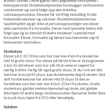
arbeid i skolen. Dette gjøres ved rådgivende virksomhet i
helsespørsmål. Skolehelsetjenesten forebygger smittsomme
sykdommer og ved å følge opp den enkeltes
vaksinasjonsstatus. Elevene får skriftlig innkalling til alle
helseundersøkelser og vaksiner. Skolehelsetjenesten har
taushetsplikt og gir ikke ut personopplysninger om elever
uten samtykke fra foresatte. Elever med spesielle behov blir
fulgt opp og ev. henvist til andre instanser i samråd med
foresatte. Elever, foresatte og lærere kan henvende seg til
helsesøster ved behov.
Skoleskyss
Elever på 2. til 7.trinn som bor mer enn 4 km fra skolen har
rett til gratis skyss. For elever på første trinn er skyssgrensen
2 km. En del elever som bor slik til at veien er regnet for
særlig trafikk-farlig får også gratis skyss. Er du i tvil om ditt
barn har krav på fri skyss, kan du henvende deg til skolen. Ved
delt foreldreansvar har eleven rett til skyss til den av
foreldrene som bor mer enn 4 (evt. 2) km fra skolen. Gratis
skoleskyss gjelder mellom hjemsted og skole, det gjelder
ikke hjem til andre langs skolebussruten. Barna har heller ikke
krav på skyss hjem fra SFO eller leksehjelp.
Sykdom