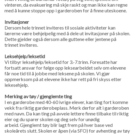
vinteren, da evakuering må skje raskt og man ikke kan regne
med å kunne stoppe opp i garderoben for å finne uteskoene.
Invitasjoner
Dersom hele trinnet inviteres til sosiale aktiviteter kan
lærerne være behjelpelig med å dele ut invitasjoner på skolen.
Dette gjelder også dersom alle guttene eller jentene på
trinnet inviteres.
Leksehjelp/leksetid
Vi tilbyr leksehjelp/leksetid for 3.-7.trinn. Foresatte har
fortsatt ansvar for følge opp leksearbeidet selv om elevene
får noe tid til å jobbe med leksene på skolen. Vi gjør
oppmerksom på at elevene ikke har rett på fri skyss etter
lekesehjelp.
Merking av tøy / gjenglemte ting
I en garderobe med 40-60 ivrige elever, kan ting fort komme
vekk fra riktig garderobeplass. Merk derfor alt i garderoben
med navn. Da kan ting på avveie lettere finne tilbake til riktig
eier og du sparer skolen og deg selv for unødig
arbeid. Gjenglemt tøy blir lagt frem på hver base ved
skoleårets slutt. Skolen er åpen (via SFO) for avhenting av tøy