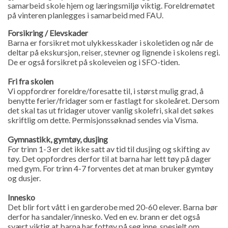
samarbeid skole hjem og læringsmiljø viktig. Foreldremøtet
på vinteren planlegges i samarbeid med FAU.
Forsikring / Elevskader
Barna er forsikret mot ulykkesskader i skoletiden og når de
deltar på ekskursjon, reiser, stevner og lignende i skolens regi.
De er også forsikret på skoleveien og i SFO-tiden.
Fri fra skolen
Vi oppfordrer foreldre/foresatte til, i størst mulig grad, å
benytte ferier/fridager som er fastlagt for skoleåret. Dersom
det skal tas ut fridager utover vanlig skolefri, skal det søkes
skriftlig om dette. Permisjonssøknad sendes via Visma.
Gymnastikk, gymtøy, dusjing
For trinn 1-3 er det ikke satt av tid til dusjing og skifting av
tøy. Det oppfordres derfor til at barna har lett tøy på dager
med gym. For trinn 4-7 forventes det at man bruker gymtøy
og dusjer.
Innesko
Det blir fort vått i en garderobe med 20-60 elever. Barna bør
derfor ha sandaler/innesko. Ved en ev. brann er det også
svært viktig at barna har fottøy på seg inne, spesielt om