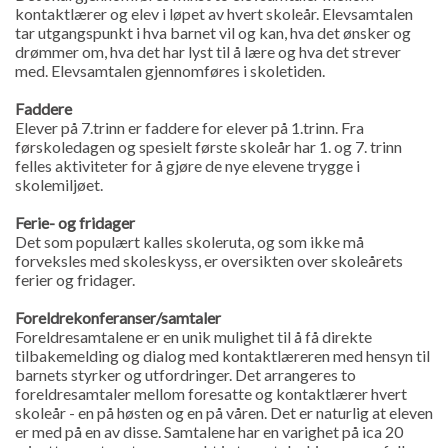
kontaktlærer og elev i løpet av hvert skoleår. Elevsamtalen
tar utgangspunkt i hva barnet vil og kan, hva det ønsker og
drømmer om, hva det har lyst til å lære og hva det strever
med. Elevsamtalen gjennomføres i skoletiden.
Faddere
Elever på 7.trinn er faddere for elever på 1.trinn. Fra
førskoledagen og spesielt første skoleår har 1. og 7. trinn
felles aktiviteter for å gjøre de nye elevene trygge i
skolemiljøet.
Ferie- og fridager
Det som populært kalles skoleruta, og som ikke må
forveksles med skoleskyss, er oversikten over skoleårets
ferier og fridager.
Foreldrekonferanser/samtaler
Foreldresamtalene er en unik mulighet til å få direkte
tilbakemelding og dialog med kontaktlæreren med hensyn til
barnets styrker og utfordringer. Det arrangeres to
foreldresamtaler mellom foresatte og kontaktlærer hvert
skoleår - en på høsten og en på våren. Det er naturlig at eleven
er med på en av disse. Samtalene har en varighet på ica 20