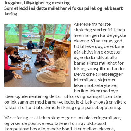
trygghet, tilhørighet og mestring.
Som et ledd i nå dette målet har vi fokus på lek og lekbasert
læring.
Allerede fra første
skoledag starter fri-leken
hver morgen for de yngste
elevene. Vi setter av god
tid til leken, og de voksne
går aktivt inn og støtter
og veileder slik at alle
barna sikres mulighet for
lek og samspill med andre.
De voksne tilrettelegger
lekemiljøet, skjermer
leken mot avbrytelser,
beriker leken med nye
ideer og elementer, og deltar i utforsking, samspill, samtale
og lek sammen med barna (veiledet lek). Lek er også en viktig
faktor i forhold til elevmedvirkning og tilpasset opplæring.
Vår erfaring er at leken skaper gode sosiale læringsmiljøer,
og vi ser de positive resultatene i form av økt sosial
kompetanse hos alle, mindre konflikter mellom elevene,