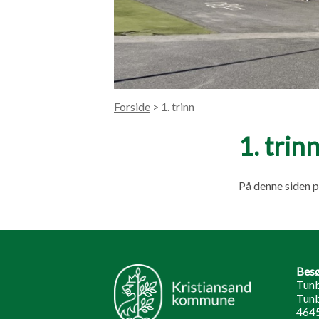
Forside
> 1. trinn
1. trin
På denne siden p
Besø
Tunb
Tunb
464