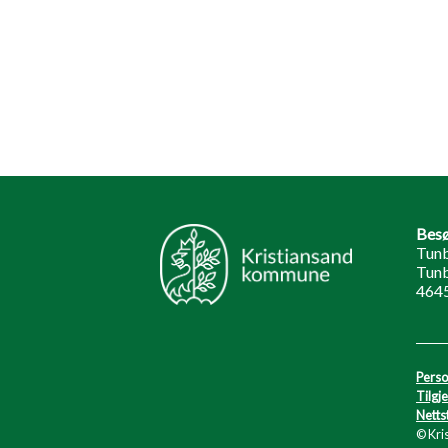
Besø
Tunb
Tunb
464
Perso
Tilgj
Netts
© Kri