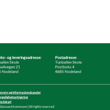
ks- og leveringsadresse:
Postadresse:
allen Skole
Tunballen Skole
allvegen 21
Postboks 4
5 Nodeland
4685 Nodeland
nvern og informasjonskapsler
engelighetserklæring
tedskart
stiansand kommune | All rights reserved