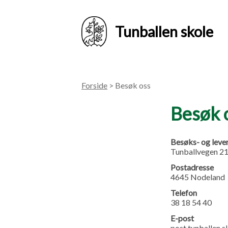
Tunballen skole
Forside
> Besøk oss
Besøk 
Besøks- og leve
Tunballvegen 2
Postadresse
4645 Nodeland
Telefon
38 18 54 40
E-post
post.tunballen.