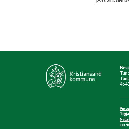
Besø
Tunb
Tunb
464
Perso
Tilgj
Netts
© Kri