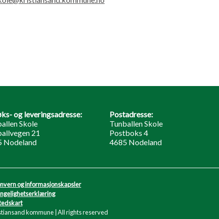
ks- og leveringsadresse:
Postadresse:
allen Skole
Tunballen Skole
allvegen 21
Postboks 4
5 Nodeland
4685 Nodeland
nvern og informasjonskapsler
engelighetserklæring
tedskart
stiansand kommune | All rights reserved