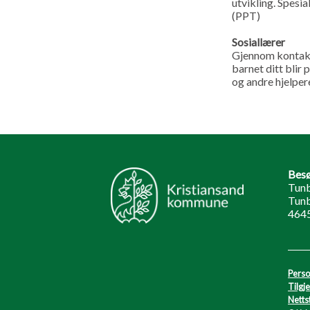
utvikling. Spesi
(PPT)
Sosiallærer
Gjennom kontaktl
barnet ditt blir 
og andre hjelper
Besø
Tunb
Tunb
464
Perso
Tilgj
Netts