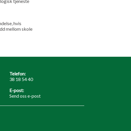
logisk tjeneste
delse, hvis
eledd mellom skole
Telefon:
38 18 54 40
E-post:
Send oss e-post