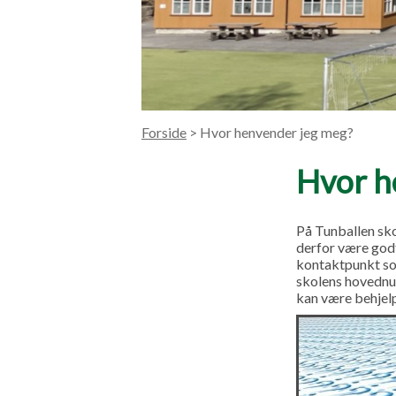
Forside
> Hvor henvender jeg meg?
Hvor h
På Tunballen sko
derfor være godt
kontaktpunkt som
skolens hovednum
kan være behjelp