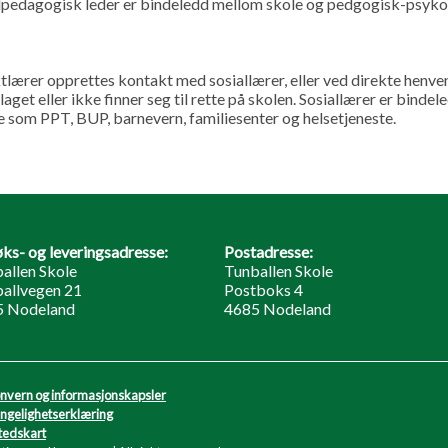
alpedagogisk leder er bindeledd mellom skole og pedgogisk-psyko
ærer opprettes kontakt med sosiallærer, eller ved direkte henven
plaget eller ikke finner seg til rette på skolen. Sosiallærer er bind
e som PPT, BUP, barnevern, familiesenter og helsetjeneste.
ks- og leveringsadresse:
Postadresse:
allen Skole
Tunballen Skole
allvegen 21
Postboks 4
5 Nodeland
4685 Nodeland
nvern og informasjonskapsler
engelighetserklæring
tedskart