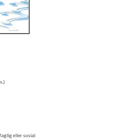
m.)
glig eller sosial