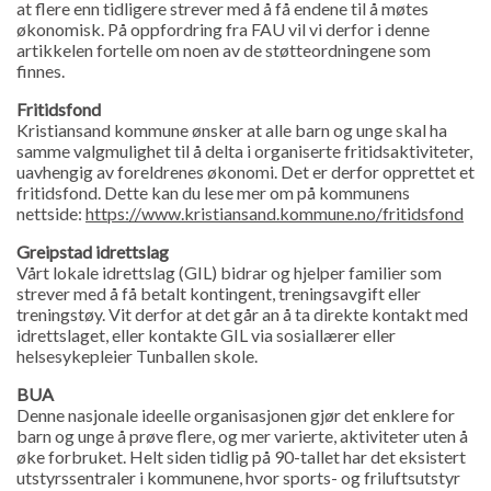
at flere enn tidligere strever med å få endene til å møtes
økonomisk. På oppfordring fra FAU vil vi derfor i denne
artikkelen fortelle om noen av de støtteordningene som
finnes.
Fritidsfond
Kristiansand kommune ønsker at alle barn og unge skal ha
samme valgmulighet til å delta i organiserte fritidsaktiviteter,
uavhengig av foreldrenes økonomi. Det er derfor opprettet et
fritidsfond. Dette kan du lese mer om på kommunens
nettside:
https://www.kristiansand.kommune.no/fritidsfond
Greipstad idrettslag
Vårt lokale idrettslag (GIL) bidrar og hjelper familier som
strever med å få betalt kontingent, treningsavgift eller
treningstøy. Vit derfor at det går an å ta direkte kontakt med
idrettslaget, eller kontakte GIL via sosiallærer eller
helsesykepleier Tunballen skole.
BUA
Denne nasjonale ideelle organisasjonen gjør det enklere for
barn og unge å prøve flere, og mer varierte, aktiviteter uten å
øke forbruket. Helt siden tidlig på 90-tallet har det eksistert
utstyrssentraler i kommunene, hvor sports- og friluftsutstyr