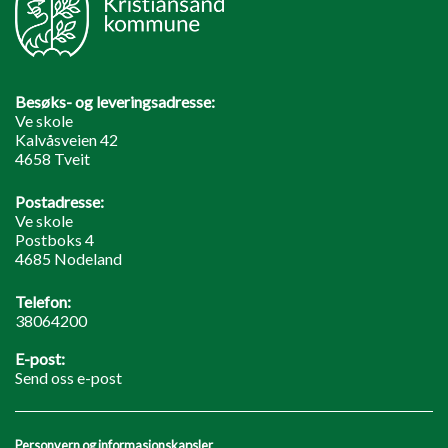
Besøks- og leveringsadresse:
Ve skole
Kalvåsveien 42
4658 Tveit
Postadresse:
Ve skole
Postboks 4
4685 Nodeland
Telefon:
38064200
E-post:
Send oss e-post
Personvern og informasjonskapsler