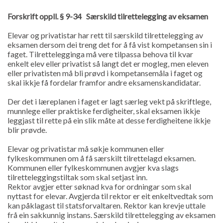
Forskrift oppll. § 9-34 Særskild tilrettelegging av eksamen
Elevar og privatistar har rett til særskild tilrettelegging av
eksamen dersom dei treng det for å få vist kompetansen sin i
faget. Tilrettelegginga må vere tilpassa behova til kvar
enkelt elev eller privatist så langt det er mogleg, men eleven
eller privatisten må bli prøvd i kompetansemåla i faget og
skal ikkje få fordelar framfor andre eksamenskandidatar.
Der det i læreplanen i faget er lagt særleg vekt på skriftlege,
munnlege eller praktiske ferdigheiter, skal eksamen ikkje
leggjast til rette på ein slik måte at desse ferdigheitene ikkje
blir prøvde.
Elevar og privatistar må søkje kommunen eller
fylkeskommunen om å få særskilt tilrettelagd eksamen.
Kommunen eller fylkeskommunen avgjer kva slags
tilretteleggingstiltak som skal setjast inn.
Rektor avgjer etter søknad kva for ordningar som skal
nyttast for elevar. Avgjerda til rektor er eit enkeltvedtak som
kan påklagast til statsforvaltaren. Rektor kan krevje uttale
frå ein sakkunnig instans. Særskild tilrettelegging av eksamen