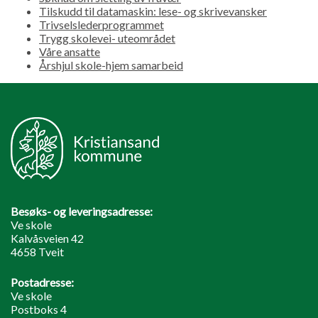
Tilskudd til datamaskin: lese- og skrivevansker
Trivselslederprogrammet
Trygg skolevei- uteområdet
Våre ansatte
Årshjul skole-hjem samarbeid
Besøks- og leveringsadresse:
Ve skole
Kalvåsveien 42
4658 Tveit
Postadresse:
Ve skole
Postboks 4