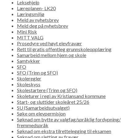
Leksehjelp
Læreplanen- LK20
Læringsmiljø
Meld av nyhetsbrev
Meld deg på nyhetsbrev
Mini Risk
MITT VALG
Prosedyre ved høyt elevfravær
Rett til gratis offentleg grunnskoleopplæring
Samarbeid mellom hjem og skole
Samtykker
SFO
SFO (Trinn og SFO)
Skoleregler
Skoleskyss
Skolestartere (Trinn og SFO)
Skoleturer i regi av Kristiansand kommune
Start- og sluttider skoleåret 25/26
SU (Samarbeidsutvalget)
Søke om elevpermisjon
Søknad om bytte av valgfag/språklig fordypning/
fremmedspråk
Søknad om ekstra tilrettelegging til eksamen
Søknad om sletting av fravær