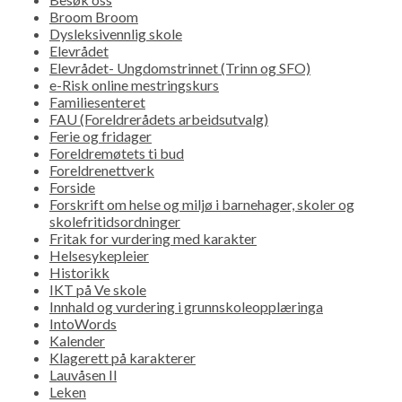
Broom Broom
Dysleksivennlig skole
Elevrådet
Elevrådet- Ungdomstrinnet (Trinn og SFO)
e-Risk online mestringskurs
Familiesenteret
FAU (Foreldrerådets arbeidsutvalg)
Ferie og fridager
Foreldremøtets ti bud
Foreldrenettverk
Forside
Forskrift om helse og miljø i barnehager, skoler og
skolefritidsordninger
Fritak for vurdering med karakter
Helsesykepleier
Historikk
IKT på Ve skole
Innhald og vurdering i grunnskoleopplæringa
IntoWords
Kalender
Klagerett på karakterer
Lauvåsen Il
Leken