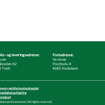
ks- og leveringsadresse:
Postadresse:
kole
Ve skole
åsveien 42
Postboks 4
 Tveit
4685 Nodeland
nvern og informasjonskapsler
engelighetserklæring
tedskart
stiansand kommune | All rights reserved