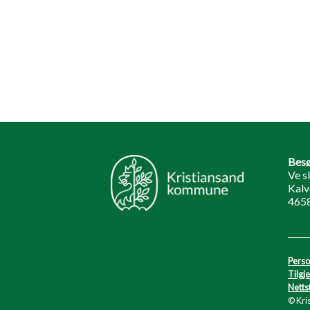
Besø
Ve s
Kalv
4658
Perso
Tilgj
Netts
© Kri