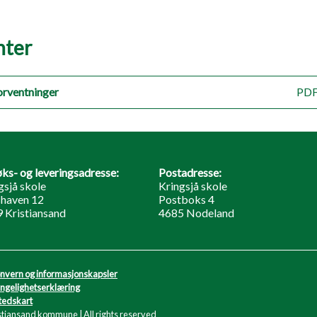
ter
orventninger
PDF
ks- og leveringsadresse:
Postadresse:
gsjå skole
Kringsjå skole
haven 12
Postboks 4
 Kristiansand
4685 Nodeland
nvern og informasjonskapsler
engelighetserklæring
tedskart
stiansand kommune | All rights reserved