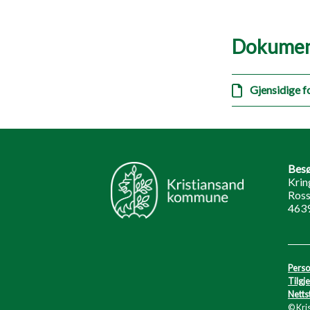
Dokumen
Gjensidige f
Besø
Krin
Ross
4639
Perso
Tilgj
Netts
© Kri