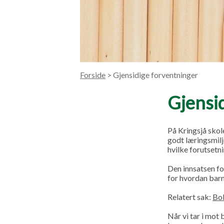
Forside
> Gjensidige forventninger
Gjensi
På Kringsjå skole
godt læringsmiljø
hvilke forutsetn
Den innsatsen fo
for hvordan barn
Relatert sak:
Bok
Når vi tar i mot