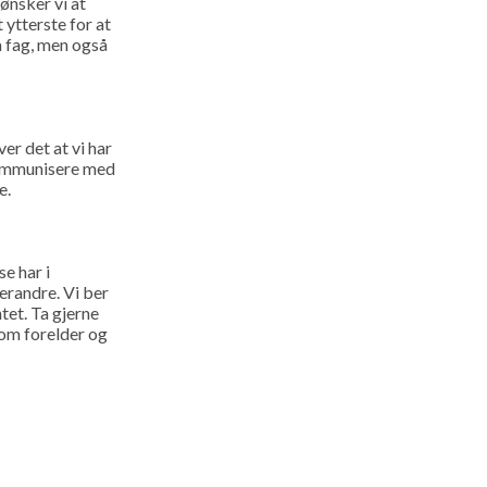
ønsker vi at
 ytterste for at
m fag, men også
er det at vi har
 kommunisere med
e.
e har i
verandre. Vi ber
tet. Ta gjerne
som forelder og