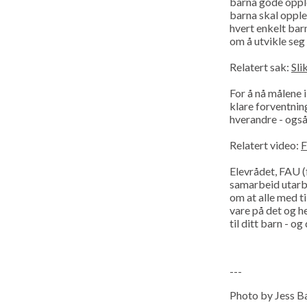
barna gode opple
barna skal opplev
hvert enkelt bar
om å utvikle seg
Relatert sak:
Sli
For å nå målene i
klare forventnin
hverandre - også 
Relatert video:
F
Elevrådet, FAU (
samarbeid utar
om at alle med t
vare på det og h
til ditt barn - o
---
Photo by Jess B