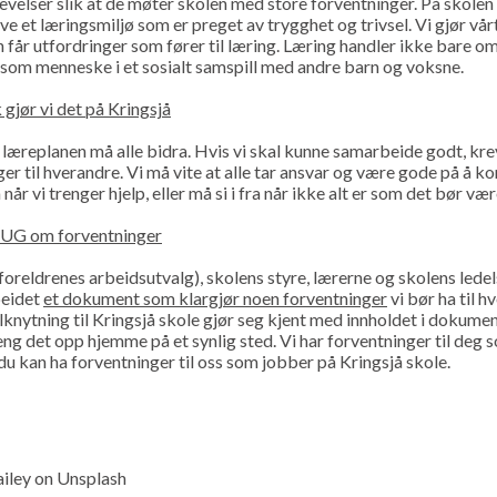
velser slik at de møter skolen med store forventninger. På skolen 
e et læringsmiljø som er preget av trygghet og trivsel. Vi gjør vårt
n får utfordringer som fører til læring. Læring handler ikke bare o
 som menneske i et sosialt samspill med andre barn og voksne.
k gjør vi det på Kringsjå
 læreplanen må alle bidra. Hvis vi skal kunne samarbeide godt, krev
ger til hverandre. Vi må vite at alle tar ansvar og være gode på å
når vi trenger hjelp, eller må si i fra når ikke alt er som det bør vær
UG om forventninger
foreldrenes arbeidsutvalg), skolens styre, lærerne og skolens ledels
beidet
et dokument som klargjør noen forventninger
vi bør ha til h
ilknytning til Kringsjå skole gjør seg kjent med innholdet i dokumen
eng det opp hjemme på et synlig sted. Vi har forventninger til deg 
g du kan ha forventninger til oss som jobber på Kringsjå skole.
ailey on Unsplash