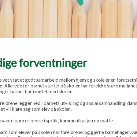
dige forventninger
 vet vi at et godt samarbeid mellom hjem og skole er en forutsetning
. Allerede før barnet starter på skolen har foreldre store mulighete
inger barnet har i møtet med skolen.
reldrene legger ned i barnets utvikling og sosial samhandling, dan
et vil klare seg som elev på skolen.
vante barn er bedre i språk, kommunikasjon og matte
 barn som elever på skolen har foreldrene, og gjerne barnehagen, v