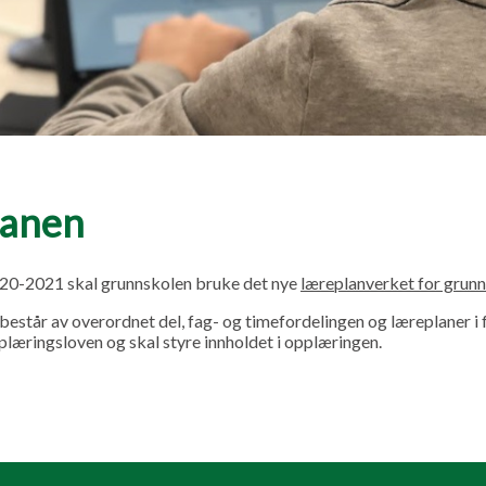
lanen
020-2021 skal grunnskolen bruke det nye
læreplanverket for grun
estår av overordnet del, fag- og timefordelingen og læreplaner i f
pplæringsloven og skal styre innholdet i opplæringen.