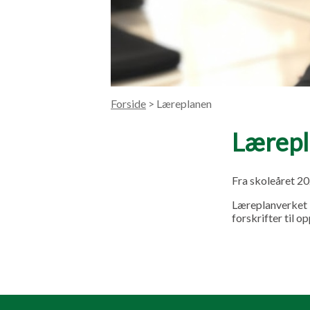
Forside
> Læreplanen
Lærep
Fra skoleåret 2
Læreplanverket b
forskrifter til o