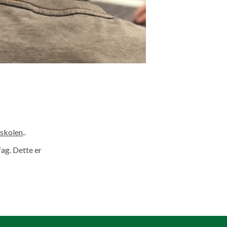
nskolen
..
ag. Dette er