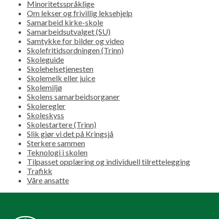
Minoritetsspråklige
Om lekser og frivillig leksehjelp
Samarbeid kirke-skole
Samarbeidsutvalget (SU)
Samtykke for bilder og video
Skolefritidsordningen (Trinn)
Skoleguide
Skolehelsetjenesten
Skolemelk eller juice
Skolemiljø
Skolens samarbeidsorganer
Skoleregler
Skoleskyss
Skolestartere (Trinn)
Slik gjør vi det på Kringsjå
Sterkere sammen
Teknologi i skolen
Tilpasset opplæring og individuell tilrettelegging
Trafikk
Våre ansatte