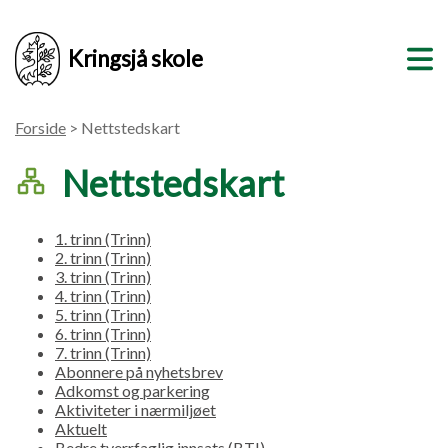
Kringsjå skole
Forside
> Nettstedskart
Nettstedskart
1. trinn (Trinn)
2. trinn (Trinn)
3. trinn (Trinn)
4. trinn (Trinn)
5. trinn (Trinn)
6. trinn (Trinn)
7. trinn (Trinn)
Abonnere på nyhetsbrev
Adkomst og parkering
Aktiviteter i nærmiljøet
Aktuelt
Bedre tverrfaglig innsats (BTI)