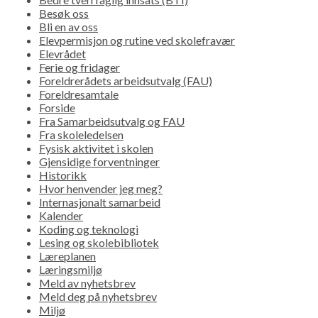
Besøk oss
Bli en av oss
Elevpermisjon og rutine ved skolefravær
Elevrådet
Ferie og fridager
Foreldrerådets arbeidsutvalg (FAU)
Foreldresamtale
Forside
Fra Samarbeidsutvalg og FAU
Fra skoleledelsen
Fysisk aktivitet i skolen
Gjensidige forventninger
Historikk
Hvor henvender jeg meg?
Internasjonalt samarbeid
Kalender
Koding og teknologi
Lesing og skolebibliotek
Læreplanen
Læringsmiljø
Meld av nyhetsbrev
Meld deg på nyhetsbrev
Miljø