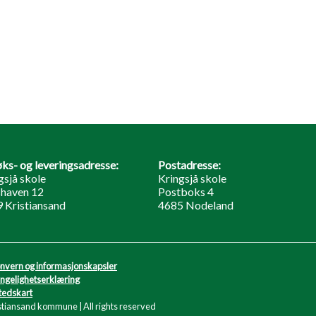
ks- og leveringsadresse:
Postadresse:
gsjå skole
Kringsjå skole
haven 12
Postboks 4
 Kristiansand
4685 Nodeland
nvern og informasjonskapsler
engelighetserklæring
tedskart
stiansand kommune | All rights reserved