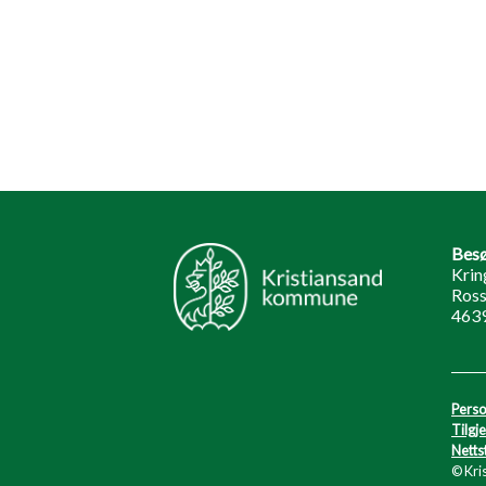
Besø
Krin
Ross
4639
Perso
Tilgj
Netts
© Kri