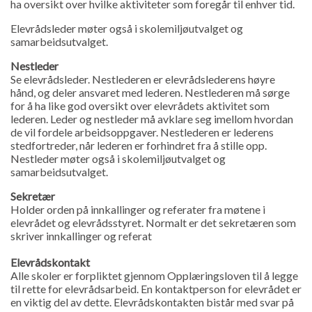
ha oversikt over hvilke aktiviteter som foregår til enhver tid.
Elevrådsleder møter også i skolemiljøutvalget og
samarbeidsutvalget.
Nestleder
Se elevrådsleder. Nestlederen er elevrådslederens høyre
hånd, og deler ansvaret med lederen. Nestlederen må sørge
for å ha like god oversikt over elevrådets aktivitet som
lederen. Leder og nestleder må avklare seg imellom hvordan
de vil fordele arbeidsoppgaver. Nestlederen er lederens
stedfortreder, når lederen er forhindret fra å stille opp.
Nestleder møter også i skolemiljøutvalget og
samarbeidsutvalget.
Sekretær
Holder orden på innkallinger og referater fra møtene i
elevrådet og elevrådsstyret. Normalt er det sekretæren som
skriver innkallinger og referat
Elevrådskontakt
Alle skoler er forpliktet gjennom Opplæringsloven til å legge
til rette for elevrådsarbeid. En kontaktperson for elevrådet er
en viktig del av dette. Elevrådskontakten bistår med svar på