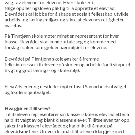
valgt av elevene for elevene. Hver skole er i
følge opplæringsloven pliktig til å opprette et elevråd.
Elevrådet skal jobbe for å skape et sosialt fellesskap, utvikle
arbeids- og læringsmiljøer og sikre at elevenes rettigheter
ivaretas.
På Tinntjønn skole møter minst en representant for hver
klasse. Elevrådet skal kunne uttale seg og komme med
forslag i saker som gjelder nærmiljøet for elevene.
Elevrådet på Tinntjønn skole ønsker å fremme
fellesinteresser til elevene på skolen og arbeide for å skape et
trygt og godt lærings- og skolemiljø.
Elevrådsleder og nestleder møter fast i Samarbeidsutvalget
og Skolemiljøutvalget.
Hva gjør en tillitselev?
Tillitseleven representerer sin klasse i skolens elevråd etter å
ha blitt valgt av og blant klassens elever. Tillitseleven tar opp
saker fra klassen i elevrådet og har plikt til å møte på
elevrådsmøtene. Utover det må tillitseleven klargjøre med