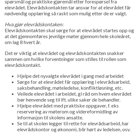
spørsmål og praktiske gjøremål etter forespørsel fra
elevrådet. Elevrådskontakten tar ansvar for at elevrådet får
nødvendig opplæring så raskt som mulig etter de er valgt.
Hva gjør elevrådskontaken:
Elevrådskontakten skal sørge for at elevrådet startes opp og
at det gjennomføres jevnlige møter gjennom hele skoleåret,
om lag 8 hvert år.
Det er viktig at elevrådet og elevrådskontakten snakker
sammen om hvilke forventninger som stilles til rollen som
elevrådskontakt.
Hjelpe det nyvalgte elevrådet i gang med arbeidet
Sørge for at elevrådet får opplæring i elevrådsarbeid,
saksbehandling, møteledelse, konfliktløsning, etc.
Veilede elevrådet i arbeidet, gi råd om hvem elevrådet
bør henvende seg til ift. ulike saker de behandler.
Hjelpe elevrådet med praktiske oppgaver, f. eks
reservering av møterom og videreformidling av
informasjon til skolens ansatte.
Se til at skolen legger til rette for elevrådsarbeid, har
elevrådskontor og økonomi, blir hørt av ledelsen, osv.