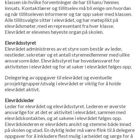
klassen sin hvilke forventninger de har til hans/ hennes
innsats. Kontaktlærer og tillitselev må bli enige om hvordan
og når tillitseleven informerer og tar opp saker med klassen.
Alle tillitsvalgte sitter i elevrådet, og har møteplikt på
elevrådsmøter, med en representant fra hver klasse.
Elevrådet er elevenes høyeste organ på skolen.
Elevrådsstyret
Elevrådet administreres av et styre som består av leder,
nestleder, sekretær og et antall styremedlemmer med ulike
ansvarsområder. Elevrådsstyret har hovedansvaret for
aktiviteten i elevrådet og for at saker i elevrådet følges opp.
Delegering av oppgaver til elevrådet og eventuelle
prosjektgrupper/utvalg i elevrådet er viktig for å holde
elevrådet aktivt.
Elevrådsleder
Leder for elevrådet og elevrådsstyret. Lederen er øverste
ansvarlige for at det er aktivitet i elevrådet, sammen med
elevrådskontakten, og at sakene i elevrådet følges opp.
Elevrådslederen er elevrådets ansikt og stemme både innad
på skolen og utad. En dyktig leder må være flink til å delegere
oppgaver for å inkludere flest mulig i arbeidet og sørge for å