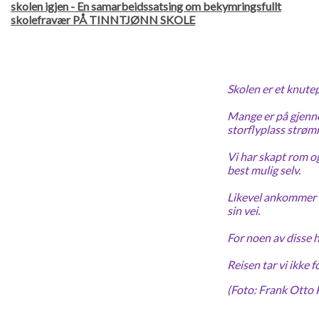
skolen igjen - En samarbeidssatsing om bekymringsfullt
skolefravær PÅ TINNTJØNN SKOLE
Skolen er et knute
Mange er på gjenno
storflyplass strømm
Vi har skapt rom og
best mulig selv.
Likevel ankommer d
sin vei.
For noen av disse ha
Reisen tar vi ikke
(Foto: Frank Otto