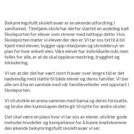
Bekymringsfullt skolefravær er en økende utfordring i
samfunnet. Tinntjønn skole har derfor startet en avdeling kalt
Skoleporten for elever som strever med nettopp dette. Hos
Skoleporten møter vi eleven der den er. Vi tar oss tid til å bli
kjent med eleven, bygger opp relasjonen og skreddersyr en
plan for hver enkelt elev. Våre elever har individuelle mål, men
felles for alle, er at de skal oppleve mestring, trygghet og
inkludering.
Vi ser at der det har vært stort fravær over lengre tid er det
nødvendig med støtte til både elever og deres familier. Vi ber
alle om å ha en samtale med vår familieveileder ved oppstart i
Skoleporten.
Vi vil utvikle en arena sammen med barna og deres foresatte,
og bruke den kunnskapen dette gir til nytte for andre skoler.
Det skal være en plass hvor vi tar oss av elever, utvikler gode
metoder/modeller og kompetanse for å kunne imøtekomme
den økende bekymringsfullt skolefravær vi ser.