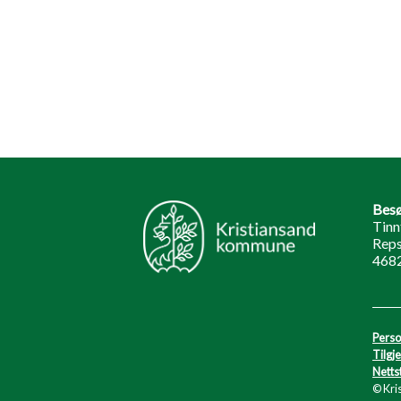
Besø
Tinn
Reps
468
Perso
Tilgj
Netts
© Kri