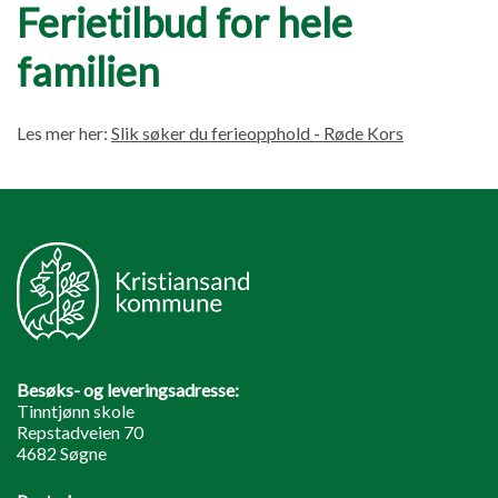
Ferietilbud for hele
familien
Les mer her:
Slik søker du ferieopphold - Røde Kors
Besøks- og leveringsadresse:
Tinntjønn skole
Repstadveien 70
4682 Søgne